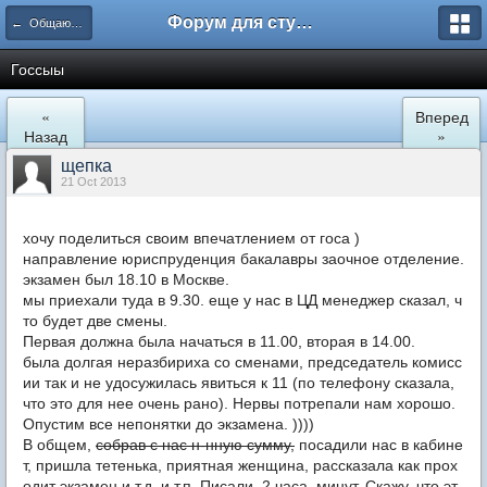
Форум для студента СГА
← Общаются юристы
Госсыы
«
Вперед
Назад
»
щепка
21 Oct 2013
хочу поделиться своим впечатлением от госа )
направление юриспруденция бакалавры заочное отделение.
экзамен был 18.10 в Москве.
мы приехали туда в 9.30. еще у нас в ЦД менеджер сказал, ч
то будет две смены.
Первая должна была начаться в 11.00, вторая в 14.00.
была долгая неразбириха со сменами, председатель комисс
ии так и не удосужилась явиться к 11 (по телефону сказала,
что это для нее очень рано). Нервы потрепали нам хорошо.
Опустим все непонятки до экзамена. ))))
В общем,
собрав с нас н-нную сумму,
посадили нас в кабине
т, пришла тетенька, приятная женщина, рассказала как прох
одит экзамен и т.д. и т.п. Писали 2 часа минут. Скажу, что эт