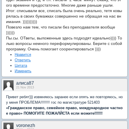
ого времени предостаточно. Многие даже раньше ушли.
Итог: списывали все, списать была очень реально, тетя ковы
рялась в своих бумажках совершенно не обращая на нас вн
имания. ))))))))))
Повезло нам тем, что писали без преподавателя вообще
))))))
Пы.сы. ОТветы, выложенные здесь подходят идеально)))) То
лько вопросы немного переформулированы. Берите с собой
програмку. Очень помогает соорентироваться ))))
Нравится
Ответить
Цитата
Изменить
алиса87
21 Nov 2013
Привет ребят))) извмняюсь заранее если опять же повторяюсь, но
у меня ПРОБЛЕМА!!!!!!!! гос по магистратуре 521403
«Гражданское право, семейное право, международное частно
е право» ПОМОГИТЕ ПОЖАЛЙСТА если можите!!!!!!!
voronezh