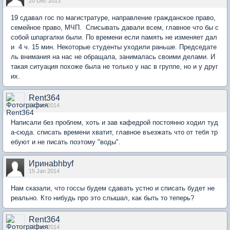
20 Dec 2013
19 сдавал гос по магистратуре, направление гражданское право,
семейное право, МЧП. Списывать давали всем, главное что бы с
собой шпаргалки были. По времени если память не изменяет дал
и 4 ч. 15 мин. Некоторые студенты уходили раньше. Председате
ль внимания на нас не обращала, занималась своими делами. И
такая ситуация похоже была не только у нас в группе, но и у друг
их.
Rent364
14 Jan 2014
Написали без проблем, хоть и зав кафедрой постоянно ходил туд
а-сюда. списать времени хватит, главное въезжать что от тебя тр
ебуют и не писать поэтому "воды".
Иринаbhbyf
15 Jan 2014
Нам сказали, что госсы будем сдавать устно и списать будет не
реально. Кто нибудь про это слышал, как быть то теперь?
Rent364
17 Jan 2014