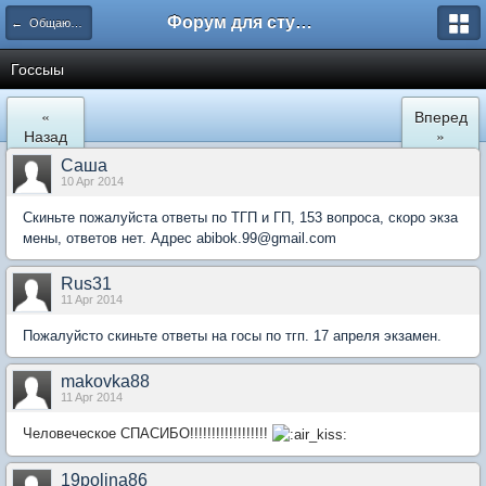
Форум для студента СГА
← Общаются юристы
Госсыы
«
Вперед
Назад
»
Сaша
10 Apr 2014
Скиньте пожалуйста ответы по ТГП и ГП, 153 вопроса, скоро экза
мены, ответов нет. Адрес abibok.99@gmail.com
Rus31
11 Apr 2014
Пожалуйсто скиньте ответы на госы по тгп. 17 апреля экзамен.
makovka88
11 Apr 2014
Человеческое СПАСИБО!!!!!!!!!!!!!!!!!!
19polina86