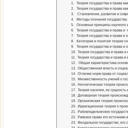
1. Теория государства и права как
2. Теория государства и права ка
3. Становление, развитие и совр
4. Методы познания государства 
5. Основные принципы научного и
6. Теория государства и права и 
7. Теория государства и права и 
8. Категории и понятия теории го
9. Теория государства и права и 
10. Теория государства и права и
11. Теория государства и права и
12. Общая характеристика основн
13. Общественная власть и соци
14. Отличие норм права от социа
15. Множественность учений о го
16. Неолитическая теория происх
17. Теория насилия, ее сущность 
18. Договорная теория происхожде
19. Органическая теория происхож
20. Ирригационная теория о проис
21. Рабовладельческое государств
22. Римское право его источники и
23. Феодальное государство, его 