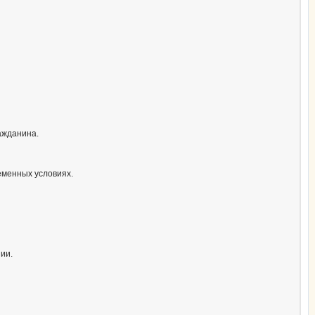
ажданина.
еменных условиях.
ии.