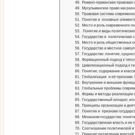
48. Романо-германская правовая 
49. Мусульманское право как разн
50. Правовая система современно
51. Понятие и основные элемент
52. Место и роль современного го
53. Понятие и виды политических 
54. Государство и политическая 
55. Место и роль общественных о
56. Государство и местное самоу
57. Государство: понятие, сущнос
58. Формационный подход к типоло
59. Цивилизационный подход к тип
60. Понятие, содержание и класс
61. Глобализация и её признаки.
62. Внутренние и внешние функци
63. Глобальные проблемы совреме
64. Формы и методы реализации ф
65. Государственный аппарат, его
66. Принципы организации и деят
67. Понятие и признаки государс
68. Механизм государства: поняти
69. Государственная власть и ее 
70. Соотношение политической и 
71. Принцип разделения властей: 