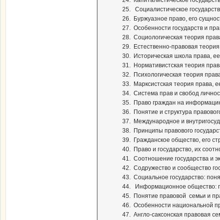
24. Капиталистическое государств
25. Социалистическое государств
26. Буржуазное право, его сущнос
27. Особенности государств и пр
28. Социологическая теория прав
29. Естественно-правовая теория,
30. Историческая школа права, ее
31. Нормативистская теория права
32. Психологическая теория права
33. Марксистская теория права, е
34. Система прав и свобод личнос
35. Право граждан на информаци
36. Понятие и структура правовог
37. Международное и внутригосуд
38. Принципы правового государст
39. Гражданское общество, его ст
40. Право и государство, их соот
41. Соотношение государства и э
42. Содружество и сообщество гос
43. Социальное государство: поня
44. Информационное общество: п
45. Понятие правовой семьи и п
46. Особенности национальной пр
47. Англо-саксонская правовая се