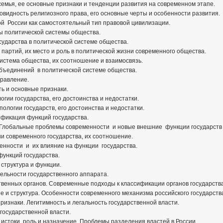
семья, ее основные признаки и тенденции развития на современном этапе.
овидность религиозного права, его основные черты и особенности развития.
й России как самостоятельный тип правовой цивилизации.
ы политической системы общества.
сударства в политической системе общества.
партий, их место и роль в политической жизни современного общества.
система общества, их соотношение и взаимосвязь.
бъединений в политической системе общества.
правление.
ть и основные признаки.
гии государства, его достоинства и недостатки.
ологии государств, его достоинства и недостатки.
ификация функций государства.
 Глобальные проблемы современности и новые внешние функции государств
и современного государства, их соотношение.
нности и их влияние на функции государства.
ункций государства.
 структура и функции.
ельности государственного аппарата.
твенных органов. Современные подходы к классификации органов государства
е и структура. Особенности современного механизма российского государств
признаки. Легитимность и легальность государственной власти.
государственной власти.
истоки, роль и назначение. Проблемы разделения властей в России.