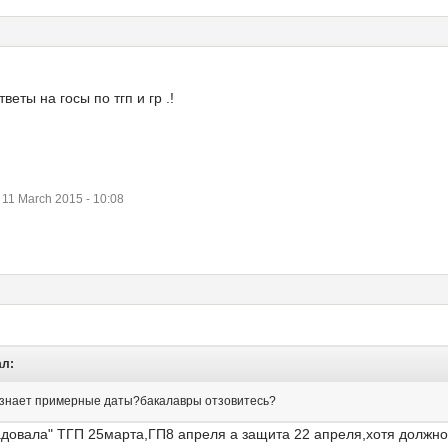
еты на госы по тгп и гр .!
1 March 2015 - 10:08
ал:
ь знает примерные даты?бакалавры отзовитесь?
довала" ТГП 25марта,ГП8 апреля а защита 22 апреля,хотя должно