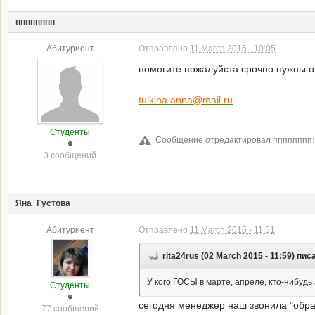
пппппппп
Абитуриент
Отправлено
11 March 2015 - 10:05
помогите пожалуйста.срочно нужны отв
tulkina.anna@mail.ru
Студенты
Сообщение отредактировал пппппппп: 1
3 сообщений
Яна_Густова
Абитуриент
Отправлено
11 March 2015 - 11:51
rita24rus (02 March 2015 - 11:59) пис
У кого ГОСЫ в марте, апреле, кто-нибуд
Студенты
сегодня менеджер наш звонила "обра
77 сообщений