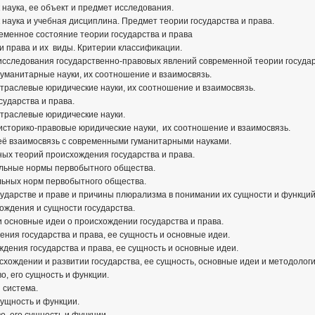
 наука, ее объект и предмет исследования.
к наука и учебная дисциплина. Предмет теории государства и права.
еменное состояние теории государства и права
и права и их виды. Критерии классификации.
сследования государственно-правовых явлений современной теории государ
гуманитарные науки, их соотношение и взаимосвязь.
отраслевые юридические науки, их соотношение и взаимосвязь.
сударства и права.
отраслевые юридические науки.
 историко-правовые юридические науки, их соотношение и взаимосвязь.
 её взаимосвязь с современными гуманитарными науками.
ых теорий происхождения государства и права.
альные нормы первобытного общества.
льных норм первобытного общества.
сударстве и праве и причины плюрализма в понимании их сущности и функций
ождения и сущности государства.
и основные идеи о происхождении государства и права.
ния государства и права, ее сущность и основные идеи.
дения государства и права, ее сущность и основные идеи.
хождении и развитии государства, ее сущность, основные идеи и методологи
о, его сущность и функции.
 система.
сущность и функции.