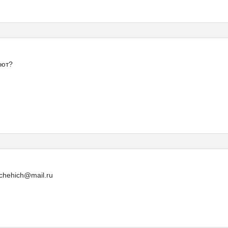
ают?
chehich@mail.ru