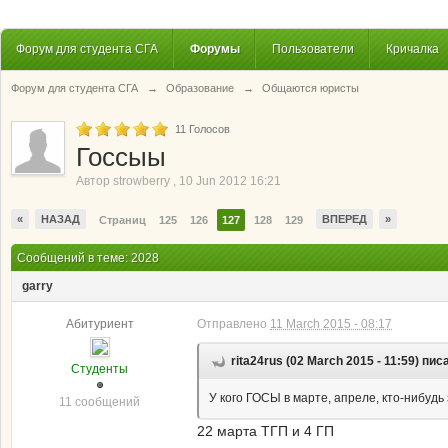
Форум для студента СГА
Форумы
Пользователи
Кричалка
Форум для студента СГА
→
Образование
→
Общаются юристы
11
Голосов
Госсыы
Автор
strowberry
,
10 Jun 2012 16:21
«
НАЗАД
ВПЕРЕД
»
Страниц
125
126
127
128
129
Сообщений в теме: 2028
garry
Абитуриент
Отправлено
11 March 2015 - 08:17
rita24rus (02 March 2015 - 11:59) пис
Студенты
У кого ГОСЫ в марте, апреле, кто-нибуд
11 сообщений
22 марта ТГП и 4 ГП