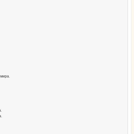
 мира.
.
а.