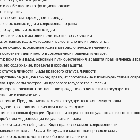
о, его сущность и функции.
о и особенности его функционирования.
ть и функции.
авовых систем переходного периода.
а, ее основные идеи и современная оценка.
 ее сущность и основные идеи.
 место и роль в истории политико-правовых учений.
: основные идеи, методологическое значение и недостатки.
, ее сущность, основные идеи и методологическое значение.
е основные идеи и место в современной правовой культуре.
ти: понятие и виды, основные пути обеспечения и защита прав человека и гр
ю, его содержание, пределы и формы защиты.
о статуса личности. Виды правового статуса личности.
арственное (национальное) право, их соотношение и взаимодействие в совр
ва. Проблемы построения правового государства в России.
руктура и признаки. Соотношение гражданского общества и государства.
ношение и взаимосвязь.
кономики. Пределы вмешательства государства в экономику страны.
ударств, их понятие, признаки и цели создания.
тие и основные функции. Правовое и социальное государства в их соотношен
роблемы модернизации государства и права.
равовой системы общества. Виды правовых семей современности.
авовой системы России. Дискуссия о славянской правовой семье
мья, ее основные черты и особенности развития.