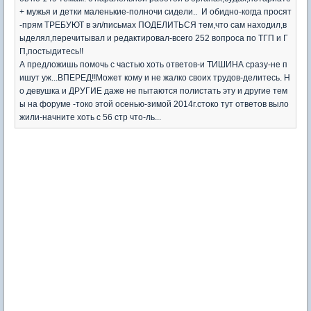
+ мужья и детки маленькие-полночи сидели.. И обидно-когда просят
-прям ТРЕБУЮТ в эл/письмах ПОДЕЛИТЬСЯ тем,что сам находил,в
ыделял,перечитывал и редактировал-всего 252 вопроса по ТГП и Г
П,постыдитесь!!
А предложишь помочь с частью хоть ответов-и ТИШИНА сразу-не п
ишут уж...ВПЕРЕД!!Может кому и не жалко своих трудов-делитесь. Н
о девушка и ДРУГИЕ даже не пытаются полистать эту и другие тем
ы на форуме -токо этой осенью-зимой 2014г.стоко тут ответов выло
жили-начните хоть с 56 стр что-ль...