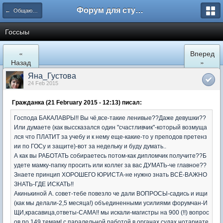
Форум для студента СГА
← Общаются юристы
Госсыы
«
Вперед
Назад
»
Яна_Густова
24 Feb 2015
Гражданка (21 February 2015 - 12:13) писал:
Господа БАКАЛАВРЫ!! Вы чё,все-такие ленивые??Даже девушки??
Или думаете (как выссказался один "счастливчик"-который возмуща
лся что ПЛАТИТ за учебу и к нему еще-какие-то у преподов претенз
ии по ГОСу и защите)-вот за недельку и буду думать..
А как вы РАБОТАТЬ собираетесь потом-как дипломчик получите??Б
удете мамку-папку просить или коллег за вас ДУМАТЬ-че главное??
Знаете принцип ХОРОШЕГО ЮРИСТА-не нужно знать ВСЁ-ВАЖНО
ЗНАТЬ-ГДЕ ИСКАТЬ!!
Акинькиной А. совет-тебе повезло че дали ВОПРОСЫ-садись и ищи
(как мы делали-2,5 месяца!) объединенными усилиями форумчан-И
ЩИ,красавица,ответы-САМА!! мы искали-магистры на 900 (!!) вопрос
ов по 149 темам! с паралельной работой в органах,судах,нотариате