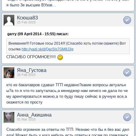
я было 3е высшее ВУзов...
Ксюша83
25 Feb 2015
garry (09 April 2014 - 15:55) писал:
Внимание!!! Готовые госы 2014!!! (Спасибо хоть потом скажите) Вот
ссылка
http://yadi.sk/d/Qac5ls7GM8J3g
СПАСИБО ОГРОМНОЕ!!!!!
Яна_Густова
26 Feb 2015
кто из бакалавров сдавал ТГП недавно?какие вопросы актуальн
ы?а то я что-то запуталась,а менеджер нам ничего не дала по че
му арентироваться можно,а то буду пишу сейчас в ручную все,а
окажется по просту
Анна_Акишина
01 Mar 2015
Спасибо огромное за ответы по ТГП. Незнаю что бы я без вас дел
ала! Может быть у кого нибудь есть ответы к госам по гражданск