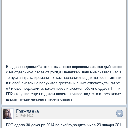
Вы давно сдавали?а то я стала тоже переписывать каждый вопро
с на отдельном лесте от руки,а менеджер наш мне сказала,что э
то пустая трата времени,т.к.там черновики выдаются со штампам
и и свой листок не получится достать и с ним отвечать,так ли эт
о? и еще,подскажите, какой первый экзамен обычно сдают ТГП и
ГП?а то у нас еще по датам ничего неизвестно,я это к тому какие
шпоры лучше начинать перепысывать
Гражданка
24 Feb 2015
ГОС сдала 30 декабря 2014-по скайпу,защита была 20 января 201