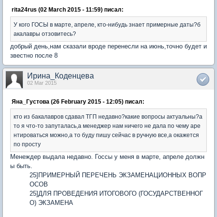
rita24rus (02 March 2015 - 11:59) писал:
У кого ГОСЫ в марте, апреле, кто-нибудь знает примерные даты?б
акалавры отзовитесь?
добрый день,нам сказали вроде перенесли на июнь,точно будет и
звестно после 8
Ирина_Коденцева
02 Mar 2015
Яна_Густова (26 February 2015 - 12:05) писал:
кто из бакалавров сдавал ТГП недавно?какие вопросы актуальны?а
то я что-то запуталась,а менеджер нам ничего не дала по чему аре
нтироваться можно,а то буду пишу сейчас в ручную все,а окажется
по просту
Менеждер выдала недавно. Госсы у меня в марте, апреле должн
ы быть.
25]ПРИМЕРНЫЙ ПЕРЕЧЕНЬ ЭКЗАМЕНАЦИОННЫХ ВОПР
ОСОВ
25]ДЛЯ ПРОВЕДЕНИЯ ИТОГОВОГО (ГОСУДАРСТВЕННОГ
О) ЭКЗАМЕНА