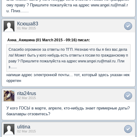
ому праву ? Пришлите пожалуйста на адрес www.angei.ru@mail.r
u. Плиз.......
Ксюша83
01 Mar 2015
Анна_Акишина (01 March 2015 - 09:16) писал:
Спасибо огромное за ответы по ТГП. Незнаю что бы я без вас дела
ла! Может быть у кого нибудь есть ответы к госам по гражданскому п
раву ? Пришлите пожалуйста на адрес www.angei.ru@mail.ru. Пли
з.......
напиши адрес электронной почты... тот, который здесь указан нек
орретен
rita24rus
02 Mar 2015
У кого ГОСЫ в марте, апреле, кто-нибудь знает примерные даты?
бакалавры отзовитесь?
ulitina
02 Mar 2015