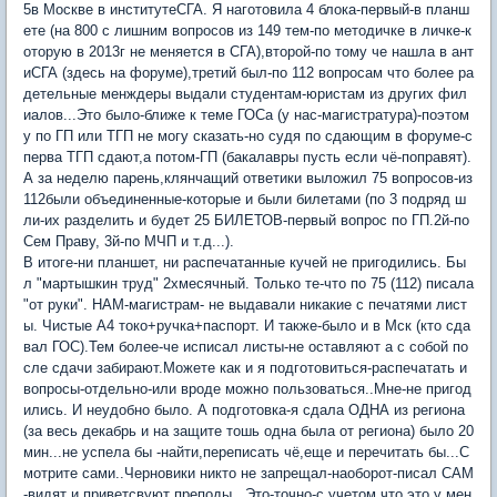
5в Москве в институтеСГА. Я наготовила 4 блока-первый-в планш
ете (на 800 с лишним вопросов из 149 тем-по методичке в личке-к
оторую в 2013г не меняется в СГА),второй-по тому че нашла в ант
иСГА (здесь на форуме),третий был-по 112 вопросам что более ра
детельные менждеры выдали студентам-юристам из других фил
иалов...Это было-ближе к теме ГОСа (у нас-магистратура)-поэтом
у по ГП или ТГП не могу сказать-но судя по сдающим в форуме-с
перва ТГП сдают,а потом-ГП (бакалавры пусть если чё-поправят).
А за неделю парень,клянчащий ответики выложил 75 вопросов-из
112были объединенные-которые и были билетами (по 3 подряд ш
ли-их разделить и будет 25 БИЛЕТОВ-первый вопрос по ГП.2й-по
Сем Праву, 3й-по МЧП и т.д...).
В итоге-ни планшет, ни распечатанные кучей не пригодились. Бы
л "мартышкин труд" 2хмесячный. Только те-что по 75 (112) писала
"от руки". НАМ-магистрам- не выдавали никакие с печатями лист
ы. Чистые А4 токо+ручка+паспорт. И также-было и в Мск (кто сда
вал ГОС).Тем более-че исписал листы-не оставляют а с собой по
сле сдачи забирают.Можете как и я подготовиться-распечатать и
вопросы-отдельно-или вроде можно пользоваться..Мне-не пригод
ились. И неудобно было. А подготовка-я сдала ОДНА из региона
(за весь декабрь и на защите тошь одна была от региона) было 20
мин...не успела бы -найти,переписать чё,еще и перечитать бы...С
мотрите сами..Черновики никто не запрещал-наоборот-писал САМ
-видят и приветсвуют преподы...Это-точно-с учетом что это у мен