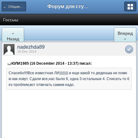
Форум для студента СГА
← Общаются юристы
Госсыы
«
Вперед
Назад
»
nadezhda89
16 Dec 2014
ЮЛИ1985 (16 December 2014 - 13:37) писал:
Спасибо!!!!Все известная ЛИ))))))) и еще какой то дяденька не помн
ю как зовут. Сдали все,нас было 6, одна 3 остальные 4. Списать то б
ез проблем,вот отвечать самим надо.