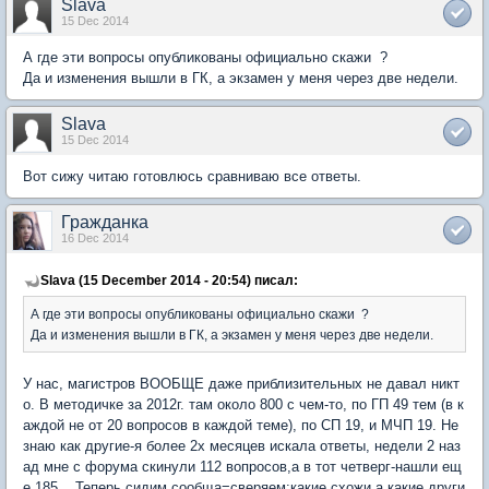
Slava
15 Dec 2014
А где эти вопросы опубликованы официально скажи ?
Да и изменения вышли в ГК, а экзамен у меня через две недели.
Slava
15 Dec 2014
Вот сижу читаю готовлюсь сравниваю все ответы.
Гражданка
16 Dec 2014
Slava (15 December 2014 - 20:54) писал:
А где эти вопросы опубликованы официально скажи ?
Да и изменения вышли в ГК, а экзамен у меня через две недели.
У нас, магистров ВООБЩЕ даже приблизительных не давал никт
о. В методичке за 2012г. там около 800 с чем-то, по ГП 49 тем (в к
аждой не от 20 вопросов в каждой теме), по СП 19, и МЧП 19. Не
знаю как другие-я более 2х месяцев искала ответы, недели 2 наз
ад мне с форума скинули 112 вопросов,а в тот четверг-нашли ещ
е 185... Теперь сидим сообща=сверяем:какие схожи,а какие други