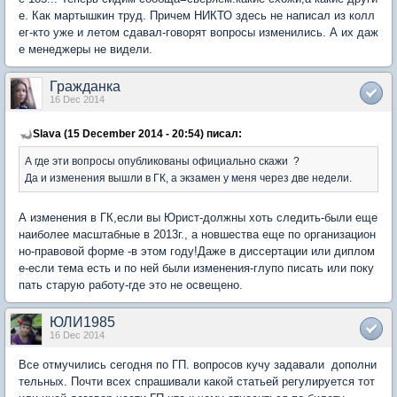
е. Как мартышкин труд. Причем НИКТО здесь не написал из колл
ег-кто уже и летом сдавал-говорят вопросы изменились. А их даж
е менеджеры не видели.
Гражданка
16 Dec 2014
Slava (15 December 2014 - 20:54) писал:
А где эти вопросы опубликованы официально скажи ?
Да и изменения вышли в ГК, а экзамен у меня через две недели.
А изменения в ГК,если вы Юрист-должны хоть следить-были еще
наиболее масштабные в 2013г., а новшества еще по организацион
но-правовой форме -в этом году!Даже в диссертации или диплом
е-если тема есть и по ней были изменения-глупо писать или поку
пать старую работу-где это не освещено.
ЮЛИ1985
16 Dec 2014
Все отмучились сегодня по ГП. вопросов кучу задавали дополни
тельных. Почти всех спрашивали какой статьей регулируется тот