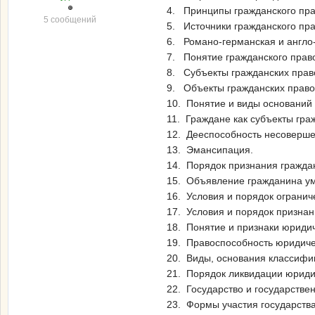
4. Принципы гражданского пра
5 сообщений
5. Источники гражданского пра
6. Романо-германская и англо
7. Понятие гражданского право
8. Субъекты гражданских прав
9. Объекты гражданских право
10. Понятие и виды оснований
11. Граждане как субъекты гра
12. Дееспособность несоверше
13. Эмансипация.
14. Порядок признания гражда
15. Объявление гражданина у
16. Условия и порядок ограни
17. Условия и порядок призна
18. Понятие и признаки юридич
19. Правоспособность юридиче
20. Виды, основания классифи
21. Порядок ликвидации юриди
22. Государство и государстве
23. Формы участия государства