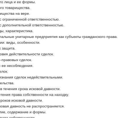
го лица и ее формы.
го товарищества.
ищества на вере.
с ограниченной ответственностью.
с дополнительной ответственностью.
ы, характеристика.
пальные унитарные предприятия как субъекты гражданского права.
ии: виды, особенности.
х защита.
овия действительности сделок.
-правовых сделок.
я ее несоблюдения.
елок.
изнания сделок недействительными.
ельства.
 течения срока исковой давности.
тения права собственности на находку.
сроков исковой давности.
ковая давность не распространяется.
ятие, содержание и формы.
рава собственности.