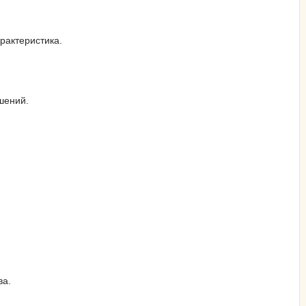
рактеристика.
шений.
ва.