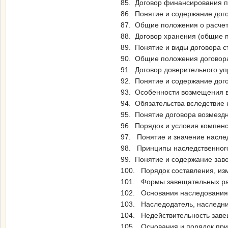
85. Договор финансирования п
86. Понятие и содержание дого
87. Общие положения о расчета
88. Договор хранения (общие 
89. Понятие и виды договора с
90. Общие положения договор
91. Договор доверительного у
92. Понятие и содержание дог
93. Особенности возмещения в
94. Обязательства вследствие
95. Понятие договора возмездн
96. Порядок и условия компен
97. Понятие и значение наслед
98. Принципы наследственного
99. Понятие и содержание зав
100. Порядок составления, из
101. Формы завещательных ра
102. Основания наследования.
103. Наследодатель, наследник
104. Недействительность заве
105. Основания и порядок при