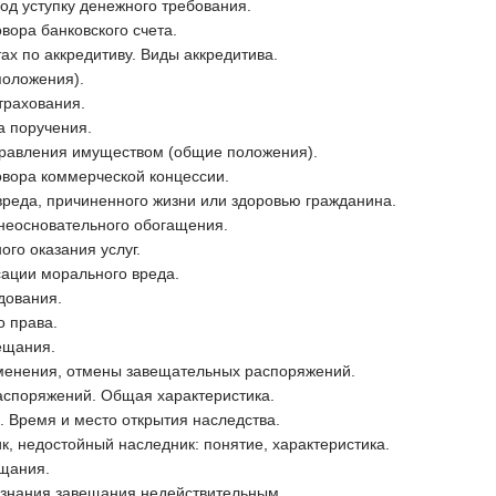
од уступку денежного требования.
вора банковского счета.
х по аккредитиву. Виды аккредитива.
положения).
трахования.
а поручения.
правления имуществом (общие положения).
овора коммерческой концессии.
реда, причиненного жизни или здоровью гражданина.
 неосновательного обогащения.
ого оказания услуг.
сации морального вреда.
ования.
 права.
ещания.
менения, отмены завещательных распоряжений.
споряжений. Общая характеристика.
 Время и место открытия наследства.
, недостойный наследник: понятие, характеристика.
щания.
знания завещания недействительным.