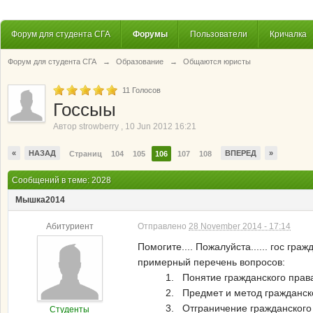
Форум для студента СГА
Форумы
Пользователи
Кричалка
Форум для студента СГА
→
Образование
→
Общаются юристы
11
Голосов
Госсыы
Автор
strowberry
,
10 Jun 2012 16:21
«
НАЗАД
ВПЕРЕД
»
Страниц
104
105
106
107
108
Сообщений в теме: 2028
Мышка2014
Абитуриент
Отправлено
28 November 2014 - 17:14
Помогите.... Пожалуйста...... гос граж
примерный перечень вопросов:
1. Понятие гражданского права
2. Предмет и метод гражданск
3. Отграничение гражданского
Студенты