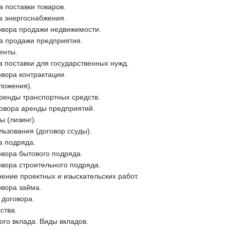
а поставки товаров.
а энергоснабжения.
овора продажи недвижимости.
ра продажи предприятия.
енты.
 поставки для государственных нужд.
вора контрактации.
ложения).
ренды транспортных средств.
говора аренды предприятий.
 (лизинг).
льзования (договор ссуды).
а подряда.
овора бытового подряда.
вора строительного подряда.
ение проектных и изыскательских работ.
овора займа.
 договора.
ства.
ого вклада. Виды вкладов.