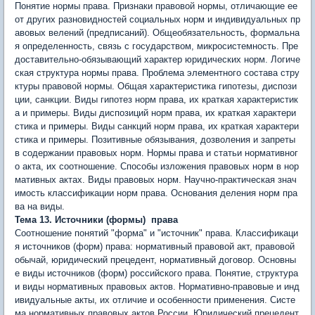
Понятие нормы права. Признаки правовой нормы, отличающие ее
от других разновидностей социальных норм и индивидуальных пр
авовых велений (предписаний). Общеобязательность, формальна
я определенность, связь с государством, микросистемность. Пре
доставительно-обязывающий характер юридических норм. Логиче
ская структура нормы права. Проблема элементного состава стру
ктуры правовой нормы. Общая характеристика гипотезы, диспози
ции, санкции. Виды гипотез норм права, их краткая характеристик
а и примеры. Виды диспозиций норм права, их краткая характери
стика и примеры. Виды санкций норм права, их краткая характери
стика и примеры. Позитивные обязывания, дозволения и запреты
в содержании правовых норм. Нормы права и статьи нормативног
о акта, их соотношение. Способы изложения правовых норм в нор
мативных актах. Виды правовых норм. Научно-практическая знач
имость классификации норм права. Основания деления норм пра
ва на виды.
Тема 13. Источники (формы) права
Соотношение понятий "форма" и "источник" права. Классификаци
я источников (форм) права: нормативный правовой акт, правовой
обычай, юридический прецедент, нормативный договор. Основны
е виды источников (форм) российского права. Понятие, структура
и виды нормативных правовых актов. Нормативно-правовые и инд
ивидуальные акты, их отличие и особенности применения. Систе
ма нормативных правовых актов России. Юридический прецедент