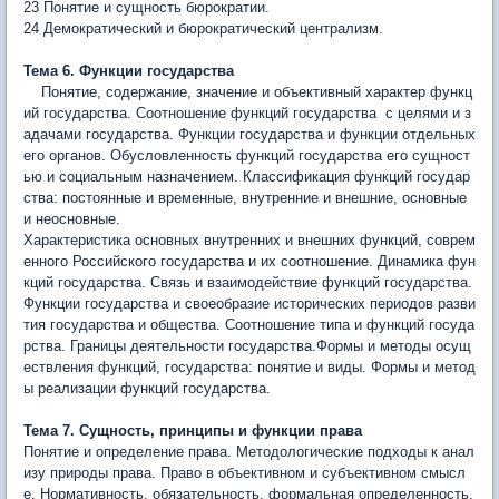
23 Понятие и сущность бюрократии.
24 Демократический и бюрок­ратический централизм.
Тема 6. Функции государства
Понятие, содержание, значение и объективный характер функц
ий государства. Соотношение функций государства с целями и з
адачами государства. Функции государства и функции отдельных
его органов. Обусловленность функций государства его сущност
ью и социальным назначением. Классификация функций государ
ства: постоянные и временные, внутренние и внешние, основные
и неосновные.
Характерис­тика основных внутренних и внешних функций, соврем
енного Российского государства и их соотношение. Динамика фун
кций государства. Связь и взаимодействие функ­ций государства.
Функции государства и своеобразие исторических периодов разви
тия государства и общества. Соотношение типа и функций госуда
рства. Границы деятельности государства.Формы и методы осущ
ествления функций, государства: поня­тие и виды. Формы и метод
ы реализации функций государства.
Тема 7. Сущность, принципы и функции права
Понятие и определение права. Методологические подходы к анал
изу природы права. Право в объективном и субъективном смысл
е. Нормативность, обязательность, формальная определенность,