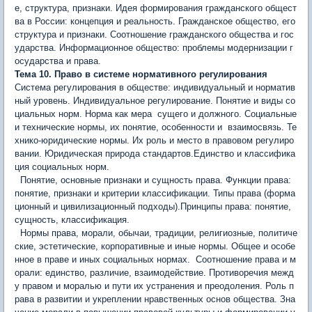
е, структура, признаки. Идея формирования гражданского общест
ва в России: концепция и реальность. Гражданское общество, его
структура и признаки. Соотношение гражданского общества и гос
ударства. Информационное общество: проблемы модернизации г
осударства и права.
Тема 10. Право в системе нормативного регулирования
Система регулирования в обществе: индивидуальный и нор­матив
ный уровень. Индивидуальное регулирование. Понятие и виды со
циальных норм. Норма как мера сущего и должного. Социальные
и технические нормы, их понятие, особенности и взаимосвязь. Те
хнико-юридические нормы. Их роль и место в пра­вовом регулиро
вании. Юридическая природа стандартов.Единство и классифика
ция социальных норм.
Понятие, основные признаки и сущность права. Функции права:
понятие, признаки и критерии классификации. Типы права (форма
ционный и цивилизационный подходы).Принципы права: понятие,
сущность, классификация.
Нормы права, морали, обычаи, традиции, религиозные, политиче
ские, эстетичес­кие, корпоративные и иные нормы. Общее и особе
нное в праве и иных социальных нормах. Соотношение права и м
орали: единство, различие, взаимодействие. Противоречия межд
у правом и моралью и пути их устранения и преодоления. Роль п
рава в развитии и укреплении нравственных основ общества. Зна