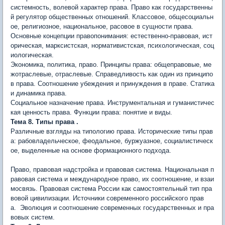
системность, волевой характер права. Право как государственны
й регулятор общественных отношений. Классовое, общесоциальн
ое, религиозное, национальное, расовое в сущности права.
Основные концепции правопонимания: естественно-правовая, ист
орическая, марксистская, нормативистская, психологическая, со­ц
иологическая.
Экономика, политика, право. Принципы права: общеправовые, ме
жотраслевые, отраслевые. Справедливость как один из принци­по
в права. Соотношение убеждения и принуждения в праве. Статика
и динамика права.
Социальное назначение права. Инструментальная и гуманис­тичес
кая ценность права. Функции права: понятие и виды.
Тема 8. Типы права .
Различные взгляды на типологию права. Ис­торические типы прав
а: рабовладельческое, феодальное, буржуаз­ное, социалистическ
ое, выделенные на основе формационного под­хода.
Право, правовая надстройка и правовая система. Национальная п
равовая система и международное право, их соотношение, и вза­и
мосвязь. Правовая система России как самостоятельный тип пра
вовой цивилизации. Источники современного российского прав
а. Эволюция и соотношение современных государственных и пра
вовых систем.