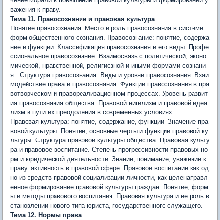
чение морали в повышении правовой культуры и формировании у
важения к праву.
Тема 11. Правосознание и правовая культура
Понятие правосознания. Место и роль правосознания в системе
форм общественного сознания. Правосознание: понятие, содержа
ние и функции. Классификация правосознания и его виды. Профе
ссиональное правосознание. Взаимосвязь с политической, эко­но
мической, нравственной, религиозной и иными формами сознани
я. Структура правосознания. Виды и уровни правосознания. Взаи
модействие права и правосознания. Функции правосознания в пра
вотворческом и правореализационном процессах. Уровень развит
ия правосознания общества. Правовой нигилизм и правовой идеа
лизм и пути их преодоления в современных условиях.
Правовая культура: понятие, содержание, функции. Значение пра
вовой культуры. Понятие, основные черты и функции правовой ку
льтуры. Структура правовой культуры общества. Правовая культу
ра и правовое воспитание. Степень прогрессивности правовых но
рм и юридической деятельности. Знание, понимание, уважение к
праву, активность в правовой сфере. Правовое воспитание как од
но из средств правовой социали­зации личности, как целенаправл
енное формирование правовой культуры граждан. Понятие, форм
ы и методы правового воспитания. Правовая культура и ее роль в
становлении нового типа юриста, государственного служащего.
Тема 12. Нормы права