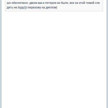
шо обеспечено. двоек как и пятерок не было. все за этой темой сле
дить не буду))) перехожу на диплом)