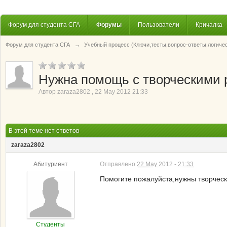
Форум для студента СГА
Форумы
Пользователи
Кричалка
Форум для студента СГА
→
Учебный процесс (Ключи,тесты,вопрос-ответы,логиче
Нужна помощь с творческими 
Автор
zaraza2802
,
22 May 2012 21:33
В этой теме нет ответов
zaraza2802
Абитуриент
Отправлено
22 May 2012 - 21:33
Помогите пожалуйста,нужны творчес
Студенты