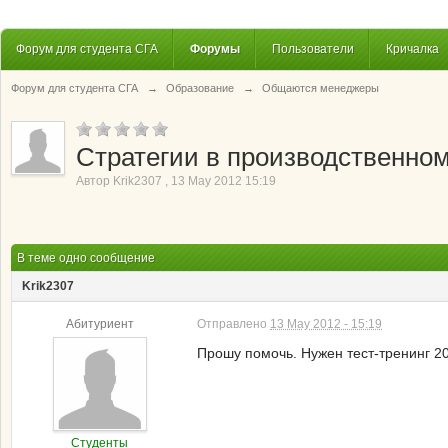
Форум для студента СГА
Форумы
Пользователи
Кричалка
Форум для студента СГА
→
Образование
→
Общаются менеджеры
Стратегии в производственно
Автор
Krik2307
,
13 May 2012 15:19
В теме одно сообщение
Krik2307
Абитуриент
Отправлено
13 May 2012 - 15:19
Прошу помочь. Нужен тест-тренинг 2
Студенты