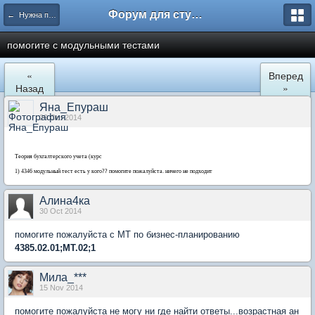
Форум для студента СГА
← Нужна помощь
помогите с модульными тестами
«
Вперед
Назад
»
Яна_Епураш
29 Oct 2014
Теория бухгалтерского учета
(
курс
1
) 4346 модульный тест есть у кого?? помогите пожалуйста. ничего не подходит
Алина4ка
30 Oct 2014
помогите пожалуйста с МТ по бизнес-планированию
4385.02.01;МТ.02;1
Мила_***
15 Nov 2014
помогите пожалуйста не могу ни где найти ответы...возрастная ан