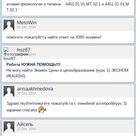
атомия физиология и гигиена . 4451.01.01;МТ.02;1 и 4451.02.01;М
Т.02;1
MeroWin
01 Dec 2014
помогите пожалуйста найти ответ на 4380 экзамен!
hoz87
04 Dec 2014
Ребята НУЖНА
ПОМОЩЬ!!!!
Не могу найти Экамен Цены и ценообразование (курс 1) ЭКОНОМ
ИКА(4350)
annaakhmedova
16 Dec 2014
Здравствуйте!помогите пожалуйста с линейной алгеброй(курс 3)
заранее спасибо
Айсель
21 Dec 2015