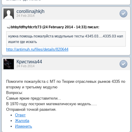
corollinajhkjh
24 Feb 2014
bhbyfdfhyfdcrfz73 (24 February 2014 - 14:33) писал:
нужна помощь пожалуйста модульные тесты 4345.03.....4335.03 нап
ишите где искать
http://antimuh.ru/files/details/820644
Кристина44
24 Feb 2014
Помогите пожалуйста с МТ по Теории отраслевых рынков 4335 по
второму и третьему модулю
Вопросы:
Самые яркие представители...
В 1970 году построил математическую модель.....
Отправной точкой развития.
Ответ
Жалоба
Изменить