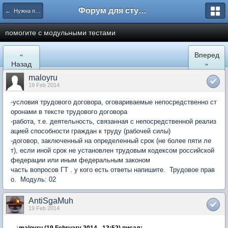
Форум для студента СГА
← Нужна помощь
помогите с модульными тестами
«
Вперед
Назад
»
maloyru
19 Feb 2014
-условия трудового договора, оговариваемые непосредственно ст
оронами в тексте трудового договора
-работа, т.е. деятельность, связанная с непосредственной реализ
ацией способности граждан к труду (рабочей силы)
-договор, заключенный на определенный срок (не более пяти ле
т), если иной срок не установлен трудовым кодексом российской
федерации или иным федеральным законом
часть вопросов ГТ . у кого есть ответы напишите. Трудовое прав
о. Модуль: 02
AntiSgaMuh
19 Feb 2014
maloyru (19 February 2014 - 13:52) писал: