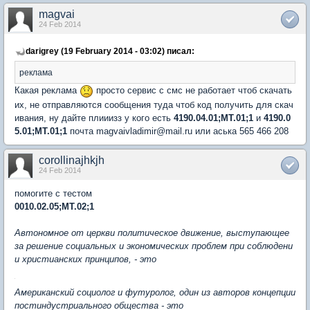
magvai
24 Feb 2014
darigrey (19 February 2014 - 03:02) писал:
реклама
Какая реклама
просто сервис с смс не работает чтоб скачать
их, не отправляются сообщения туда чтоб код получить для скач
ивания, ну дайте плииизз у кого есть
4190.04.01;МТ.01;1
и
4190.0
5.01;МТ.01;1
почта magvaivladimir@mail.ru или аська 565 466 208
corollinajhkjh
24 Feb 2014
помогите с тестом
0010.02.05;МТ.02;1
Автономное от церкви политическое движение, выступающее
за решение социальных и экономических проблем при соблюдени
и христианских принципов, - это
Американский социолог и футуролог, один из авторов концепции
постиндустриального общества - это