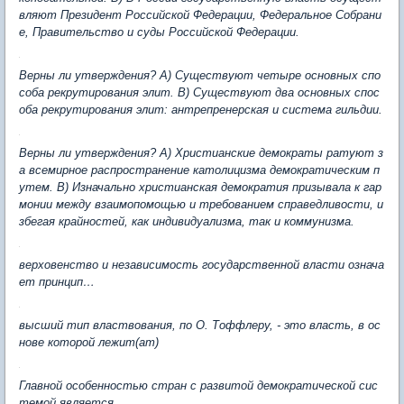
вляют Президент Российской Федерации, Федеральное Собрани
е, Правительство и суды Российской Федерации.
Верны ли утверждения? А) Существуют четыре основных спо
соба рекрутирования элит. В) Существуют два основных спос
оба рекрутирования элит: антрепренерская и система гильдии.
Верны ли утверждения? А) Христианские демократы ратуют з
а всемирное распространение католицизма демократическим п
утем. В) Изначально христианская демократия призывала к гар
монии между взаимопомощью и требованием справедливости, и
збегая крайностей, как индивидуализма, так и коммунизма.
верховенство и независимость государственной власти означа
ет принцип…
высший тип властвования, по О. Тоффлеру, - это власть, в ос
нове которой лежит(ат)
Главной особенностью стран с развитой демократической сис
темой является