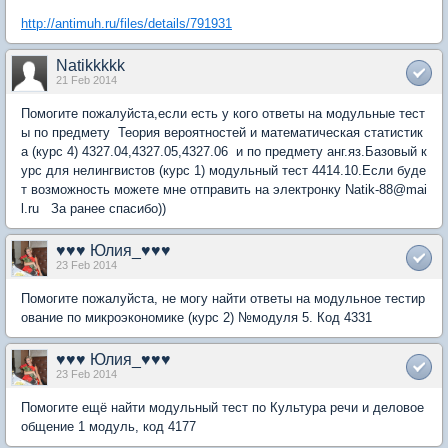
http://antimuh.ru/files/details/791931
Natikkkkk
21 Feb 2014
Помогите пожалуйста,если есть у кого ответы на модульные тест
ы по предмету Теория вероятностей и математическая статистик
а (курс 4) 4327.04,4327.05,4327.06 и по предмету анг.яз.Базовый к
урс для нелингвистов (курс 1) модульный тест 4414.10.Если буде
т возможность можете мне отправить на электронку Natik-88@mai
l.ru За ранее спасибо))
♥♥♥ Юлия_♥♥♥
23 Feb 2014
Помогите пожалуйста, не могу найти ответы на модульное тестир
ование по микроэкономике (курс 2) №модуля 5. Код 4331
♥♥♥ Юлия_♥♥♥
23 Feb 2014
Помогите ещё найти модульный тест по Культура речи и деловое
общение 1 модуль, код 4177