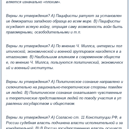
вляется изначально «плохим».
Верны ли утверждения? А) Пацифисты ратуют за установлен
ие демократии западного образца во всем мире. В) Пацифисты
осуждают всякую войну, отрицая саму возможность войн быть
правомерными, освободительными и т.п.
Верны ли утверждения? А) По мнению Ч. Миллса, интересы пол
итической, экономической и военной группировок находятся в а
нтагонизме. В) Наибольшим влиянием в современном обществ
е, по мнению Ч. Миллса, пользуются политический, экономическ
ий и военный институты.
Верны ли утверждения? А) Политическое сознание направлено и
сключительно на рационально-теоретические стороны поведен
ия людей. В) Политическое сознание охватывает чувственные
и теоретические представления людей по поводу участия в уп
равлении государством и обществом.
Верны ли утверждения? А) Согласно ст. 11 Конституции РФ, в
России судебная власть подчинена власти исполнительной и за
конодательной. В) В России государственную власть осущест