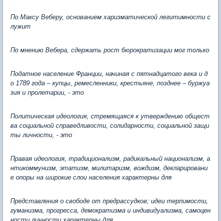
По Максу Веберу, основанием харизматической легитимности с
лужит
По мнению Вебера, сдержать рост бюрократизации мог только
Податное население Франции, начиная с пятнадцатого века и д
о 1789 года – купцы, ремесленники, крестьяне, позднее – буржуа
зия и пролетарии, - это
Политическая идеология, стремящаяся к утверждению общест
ва социальной справедливости, солидарности, социальной защи
ты личности, - это
Правая идеология, традиционализм, радикальный национализм, а
нтикоммунизм, этатизм, милитаризм, вождизм, декларировани
е опоры на широкие слои населения характерны для
Представления о свободе от предрассудков; идеи терпимости,
гуманизма, прогресса, демократизма и индивидуализма, самоцен
ности личности характерны для