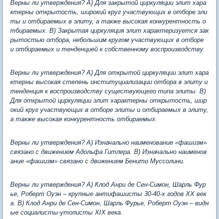
Верны ли утверждения? А) Для закрытой циркуляции элит хара
ктерны открытость, широкий круг участвующих в отборе эли
ты и отбираемых в элиту, а также высокая конкурентность о
тбираемых. В) Закрытая циркуляция элит характеризуется зак
рытостью отбора, небольшим кругом участвующих в отборе
и отбираемых и тенденцией к собственному воспроизводству.
Верны ли утверждения? А) Для открытой циркуляции элит хара
ктерны высокая степень институциализации отбора в элиту и
тенденция к воспроизводству существующего типа элиты. В)
Для открытой циркуляции элит характерны открытость, шир
окий круг участвующих в отборе элиты и отбираемых в элиту,
а также высокая конкурентность отбираемых.
Верны ли утверждения? А) Изначально наименование «фашизм»
связано с движением Адольфа Гитлера. В) Изначально наименов
ание «фашизм» связано с движением Бенито Муссолини.
Верны ли утверждения? А) Клод Анри де Сен-Симон, Шарль Фур
ье, Роберт Оуэн – крупные антифашисты 30-40-х годов ХХ век
а. В) Клод Анри де Сен-Симон, Шарль Фурье, Роберт Оуэн – видн
ые социалисты-утописты XIX века.