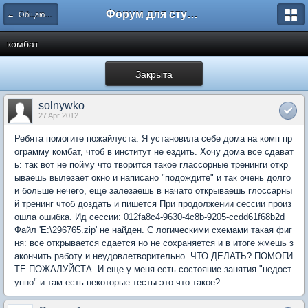
Форум для студента СГА
← Общаются психологи
комбат
Закрыта
solnywko
27 Apr 2012
Ребята помогите пожайлуста. Я установила себе дома на комп пр
ограмму комбат, чтоб в институт не ездить. Хочу дома все сдават
ь: так вот не пойму что творится такое глассорные тренинги откр
ываешь вылезает окно и написано "подождите" и так очень долго
и больше нечего, еще залезаешь в начато открываешь глоссарны
й тренинг чтоб доздать и пишется При продолжении сессии произ
ошла ошибка. Ид сессии: 012fa8c4-9630-4c8b-9205-ccdd61f68b2d
Файл 'E:\296765.zip' не найден. С логическими схемами такая фиг
ня: все открывается сдается но не сохраняется и в итоге жмешь з
акончить работу и неудовлетворительно. ЧТО ДЕЛАТЬ? ПОМОГИ
ТЕ ПОЖАЛУЙСТА. И еще у меня есть состояние занятия "недост
упно" и там есть некоторые тесты-это что такое?