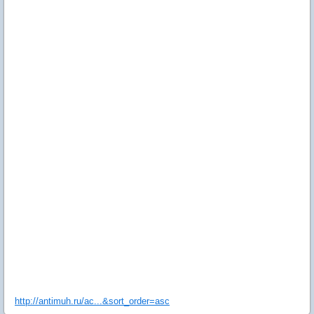
http://antimuh.ru/ac...&sort_order=asc