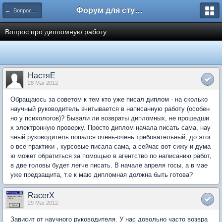
Форум для студента СГА
← Вопросы и ответы
Вопрос про дипломную работу
НастяЕ
28 Mar 2012
Обращаюсь за советом к тем кто уже писал диплом - на сколько
научный руководитель вчитывается в написанную работу (особен
но у психологов)? Бывали ли возвраты дипломных, не прошедши
х электронную проверку. Просто диплом начала писать сама, нау
чный руководитель попался очень-очень требовательный, до этог
о все практики , курсовые писала сама, а сейчас вот сижу и дума
ю может обратиться за помощью в агентство по написанию работ,
в две головы будет легче писать. В начале апреля госы, а в мае
уже предзащита, т.е к маю дипломная должна быть готова?
RacerX
29 Mar 2012
Зависит от научного руководителя. У нас довольно часто возвра