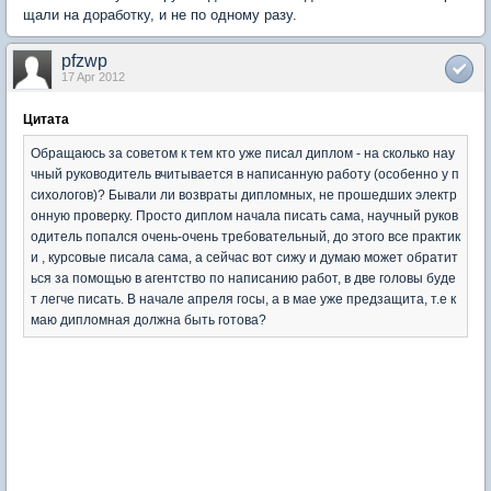
щали на доработку, и не по одному разу.
pfzwp
17 Apr 2012
Цитата
Обращаюсь за советом к тем кто уже писал диплом - на сколько нау
чный руководитель вчитывается в написанную работу (особенно у п
сихологов)? Бывали ли возвраты дипломных, не прошедших электр
онную проверку. Просто диплом начала писать сама, научный руков
одитель попался очень-очень требовательный, до этого все практик
и , курсовые писала сама, а сейчас вот сижу и думаю может обратит
ься за помощью в агентство по написанию работ, в две головы буде
т легче писать. В начале апреля госы, а в мае уже предзащита, т.е к
маю дипломная должна быть готова?