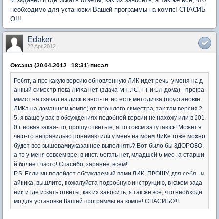
м задании и где искать ответы, как их заносить, а так же все, что
необходимо для установки Вашей программы на компе! СПАСИБ
О!!!
Edaker
22 Apr 2012
Оксаша (20.04.2012 - 18:31) писал:
Ребят, а про какую версию обновленную ЛИК идет речь у меня на д
анный симестр пока ЛИКа нет (здача МТ, ЛС, ГТ и СЛ дома) - програ
ммист на скачал на диск в инст-те, но есть методичка (поустановке
ЛИКа на домашнем компе) от прошлого симестра, так там версия 2.
5, я ваще у вас в обсуждениях подобной версии не нахожу или в 201
0 г. новая какая- то, прошу ответьте, а то совсм запутаюсь! Может я
чего-то неправильно понимаю или у меня на моем ЛиКе тоже можно
будет все вышевамиуказанное выполнять? Вот было бы ЗДОРОВО,
а то у меня совсем вре. в инст. бегать нет, младшей 6 мес., а старши
й болеет часто! Спасибо, заранее, всем!
P.S. Если мн подойдет обсуждаемый вами ЛИК, ПРОШУ, для себя - ч
айника, вышлите, пожалуйста подробную инструкцию, в каком зада
нии и где искать ответы, как их заносить, а так же все, что необходи
мо для установки Вашей программы на компе! СПАСИБО!!!