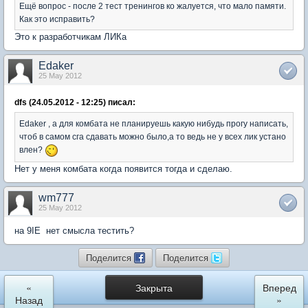
Ещё вопрос - после 2 тест тренингов ко жалуется, что мало памяти.
Как это исправить?
Это к разработчикам ЛИКа
Edaker
25 May 2012
dfs (24.05.2012 - 12:25) писал:
Edaker , а для комбата не планируешь какую нибудь прогу написать,
чтоб в самом сга сдавать можно было,а то ведь не у всех лик устано
влен?
Нет у меня комбата когда появится тогда и сделаю.
wm777
25 May 2012
на 9IE нет смысла тестить?
Поделится
Поделится
«
Закрыта
Вперед
Назад
»