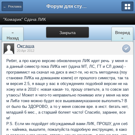
Форум для студента СГА
← Реклама
"Комарик" Сдача ЛИК
«
Закрыта
Вперед
Назад
»
Оксаша
20 Apr 2012
Ребят, а про какую версию обновленную ЛИК идет речь у меня н
а данный симестр пока ЛИКа нет (здача МТ, ЛС, ГТ и СЛ дома) -
программист на скачал на диск в инст-те, но есть методичка (поу
становке ЛИКа на домашнем компе) от прошлого симестра, так та
м версия 2.5, я ваще у вас в обсуждениях подобной версии не на
хожу или в 2010 г. новая какая- то, прошу ответьте, а то совсм зап
утаюсь! Может я чего-то неправильно понимаю или у меня на мое
м ЛиКе тоже можно будет все вышевамиуказанное выполнять? В
от было бы ЗДОРОВО, а то у меня совсем вре. в инст. бегать нет,
младшей 6 мес., а старший болеет часто! Спасибо, заранее, все
м!
P.S. Если мн подойдет обсуждаемый вами ЛИК, ПРОШУ, для себ
я - чайника, вышлите, пожалуйста подробную инструкцию, в како