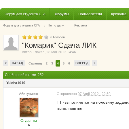
Форум для студента СГА
Форумы
Пользователи
Кричалка
Форум для студента СГА
→
Не по делу...
→
Реклама
6
Голосов
"Комарик" Сдача ЛИК
Автор
Edaker
,
28 Mar 2012 14:46
«
НАЗАД
ВПЕРЕД
»
Страниц
2
3
4
5
6
Сообщений в теме: 252
Yulcha1010
Абитуриент
Отправлено
07 April 2012 - 22:59
ТТ -выполняется на половину задания
выполняются.
Студенты