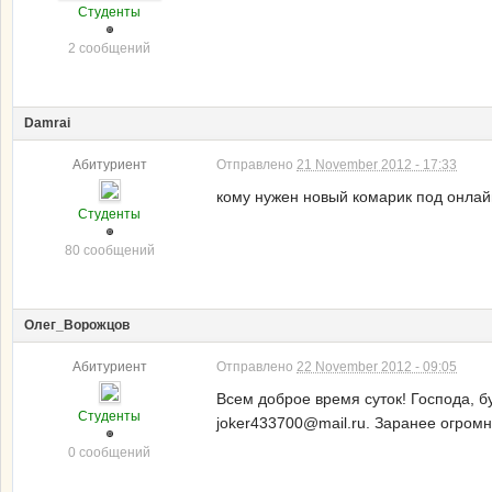
Студенты
2 сообщений
Damrai
Абитуриент
Отправлено
21 November 2012 - 17:33
кому нужен новый комарик под онлай
Студенты
80 сообщений
Олег_Ворожцов
Абитуриент
Отправлено
22 November 2012 - 09:05
Всем доброе время суток! Господа, б
Студенты
joker433700@mail.ru. Заранее огромн
0 сообщений