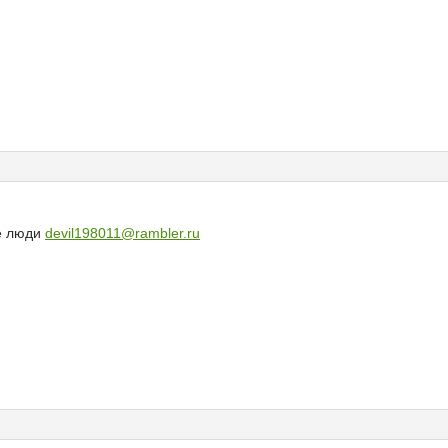
е люди
devil198011@rambler.ru