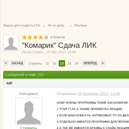
Форум для студента СГА
→
Не по делу...
→
Реклама
6
Голосов
"Комарик" Сдача ЛИК
Автор
Edaker
,
28 Mar 2012 14:46
«
НАЗАД
ВПЕРЕД
»
Страниц
11
12
13
14
15
Сообщений в теме: 252
agil
Абитуриент
Отправлено
20 November 2012 - 14:39
КОМУ НУЖНЫ ПРОГРАММЫ ТАКИЕ КАК:КОМАРИК 
1 ТТ,МТ,ГТ,ЛС,А ТАКЖЕ ПЕРЕМОТКА ЛЕКЦИИ)
2 ЕСЛИ ВАМ НУЖЕН АК- АНТИКОМБАТ ТО ОН ДЕЛА
3 ОТДЕЛЬНО ИМЕЕТСЯ ПРОГРАММА ДЛЯ ПЕРЕМ
Студенты
4 А ТАК ЖЕ ИМЕЮТСЯ АРХИВЫ К СЛАЙД ЛЕКЦИ