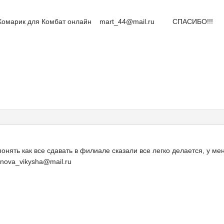
та Комарик для Комбат онлайн mart_44@mail.ru СПАСИБО!!!
понять как все сдавать в филиале сказали все легко делается, у м
tinova_vikysha@mail.ru