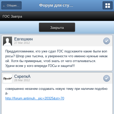
Форум для студента СГА
← Общаются экономисты
ГОС Завтра
Закрыта
Евгешкин
27 Mar 2012
Преддипломиники, кто уже сдал ГОС подскажите какие были воп
росы? Шпор уже тысяча, а уверенности что именно нужные никак
ой. Хотя бы примерные, чтоб знать от чего отталкиваться.
Удачи всем у кого впереди ГОСы и защита!!!
СкрепкА
28 Mar 2012
совершенно незачем создавать новую тему при наличии подобно
й-
http://forum.antimuh...pic=20325&st=70