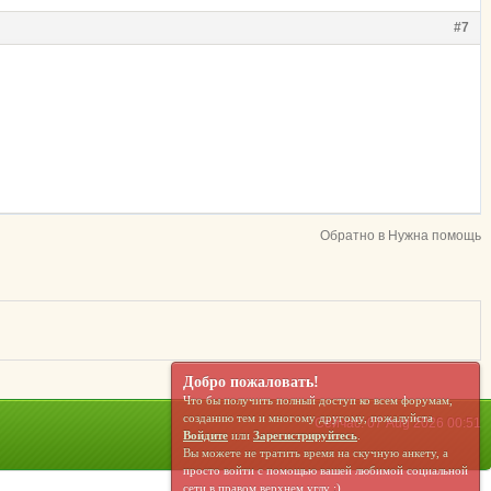
#7
Обратно в Нужна помощь
Добро пожаловать!
Что бы получить полный доступ ко всем форумам,
созданию тем и многому другому, пожалуйста
Сейчас: 07 Aug 2026 00:51
Войдите
или
Зарегистрируйтесь
.
Вы можете не тратить время на скучную анкету, а
просто войти с помощью вашей любимой социальной
сети в правом верхнем углу ;)