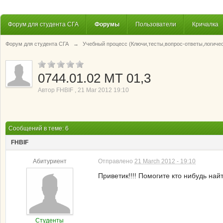
Форум для студента СГА
Форумы
Пользователи
Кричалка
Форум для студента СГА
→
Учебный процесс (Ключи,тесты,вопрос-ответы,логиче
0744.01.02 МТ 01,3
Автор
FHBIF
,
21 Mar 2012 19:10
Сообщений в теме: 6
FHBIF
Абитуриент
Отправлено
21 March 2012 - 19:10
Приветик!!!! Помогите кто нибудь най
Студенты