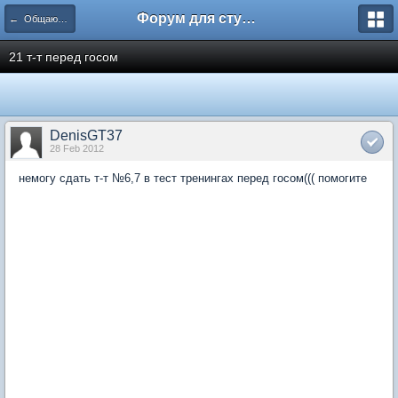
Форум для студента СГА
← Общаются менеджеры
21 т-т перед госом
DenisGT37
28 Feb 2012
немогу сдать т-т №6,7 в тест тренингах перед госом((( помогите