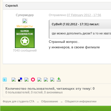
СкрепкА
Супермодер
Отправлено
07 February 2012 - 17:56
CyBeR (7.02.2012 - 17:31) писал:
Методисты
где можно дополнить диски? а то не хва
Странный вопрос..
у инженеров, в своем филиале
7040 сообщений
Количество пользователей, читающих эту тему: 0
0 пользователей, 0 гостей, 0 анонимных
Форум для студента СГА
→
Образование
→
Общаются информатики