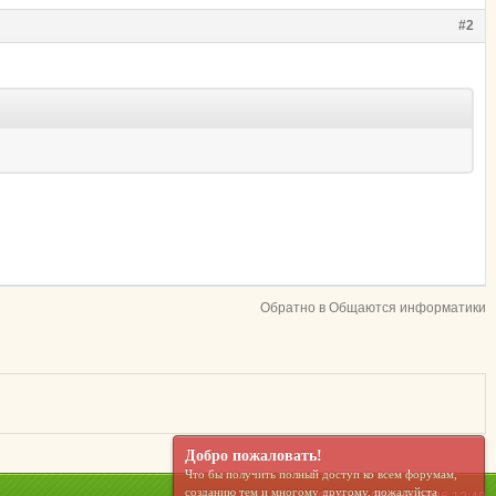
#2
Обратно в Общаются информатики
Добро пожаловать!
Что бы получить полный доступ ко всем форумам,
созданию тем и многому другому, пожалуйста