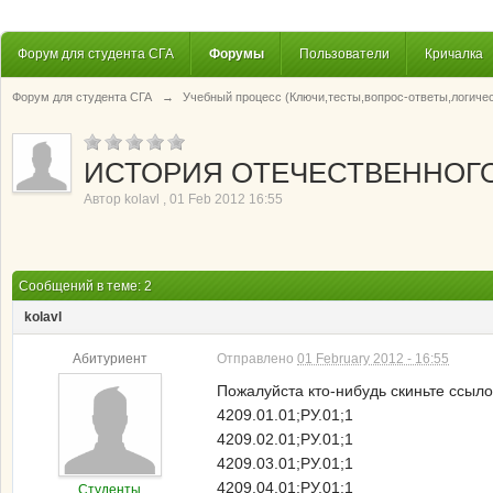
Форум для студента СГА
Форумы
Пользователи
Кричалка
Форум для студента СГА
→
Учебный процесс (Ключи,тесты,вопрос-ответы,логиче
ИСТОРИЯ ОТЕЧЕСТВЕННОГО
Автор
kolavl
,
01 Feb 2012 16:55
Сообщений в теме: 2
kolavl
Абитуриент
Отправлено
01 February 2012 - 16:55
Пожалуйста кто-нибудь скиньте ссы
4209.01.01;РУ.01;1
4209.02.01;РУ.01;1
4209.03.01;РУ.01;1
4209.04.01;РУ.01;1
Студенты