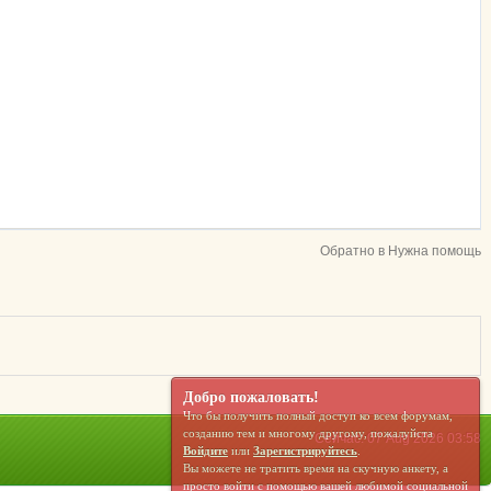
Обратно в Нужна помощь
Добро пожаловать!
Что бы получить полный доступ ко всем форумам,
созданию тем и многому другому, пожалуйста
Сейчас: 07 Aug 2026 03:58
Войдите
или
Зарегистрируйтесь
.
Вы можете не тратить время на скучную анкету, а
просто войти с помощью вашей любимой социальной