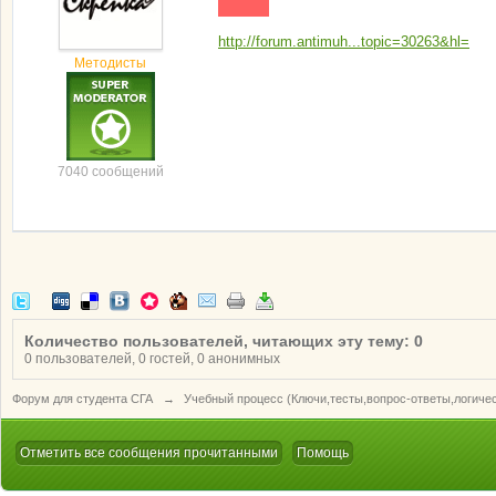
http://forum.antimuh...topic=30263&hl=
Методисты
7040 сообщений
Количество пользователей, читающих эту тему: 0
0 пользователей, 0 гостей, 0 анонимных
Форум для студента СГА
→
Учебный процесс (Ключи,тесты,вопрос-ответы,логиче
Отметить все сообщения прочитанными
Помощь