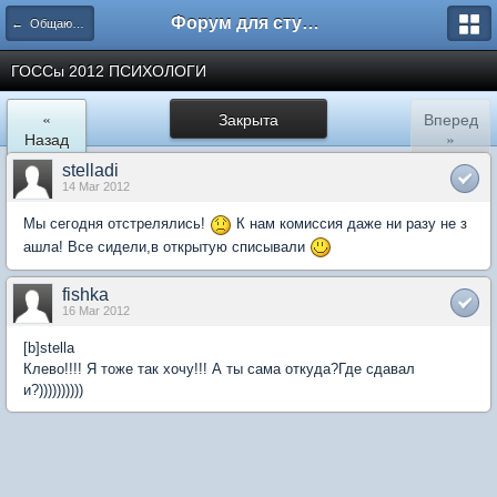
Форум для студента СГА
← Общаются психологи
ГОССы 2012 ПСИХОЛОГИ
«
Закрыта
Вперед
Назад
»
stelladi
14 Mar 2012
Мы сегодня отстрелялись!
К нам комиссия даже ни разу не з
ашла! Все сидели,в открытую списывали
fishka
16 Mar 2012
[b]stella
Клево!!!! Я тоже так хочу!!! А ты сама откуда?Где сдавал
и?))))))))))