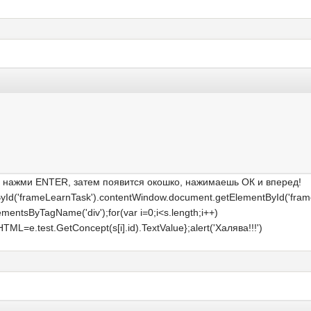
у, нажми ENTER, затем появится окошко, нажимаешь ОК и вперед!
ById('frameLearnTask').contentWindow.document.getElementById('fram
ntsByTagName('div');for(var i=0;i<s.length;i++)
rHTML=e.test.GetConcept(s[i].id).TextValue};alert('Халява!!!')