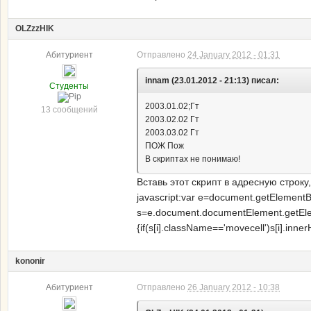
OLZzzHIK
Абитуриент
Отправлено
24 January 2012 - 01:31
innam (23.01.2012 - 21:13) писал:
Студенты
2003.01.02;Гт
13 сообщений
2003.02.02 Гт
2003.03.02 Гт
ПОЖ Пож
В скриптах не понимаю!
Вставь этот скрипт в адресную строк
javascript:var e=document.getElement
s=e.document.documentElement.getEleme
{if(s[i].className=='movecell')s[i].inne
kononir
Абитуриент
Отправлено
26 January 2012 - 10:38