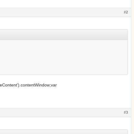
#2
eContent').contentWindow;var
#3