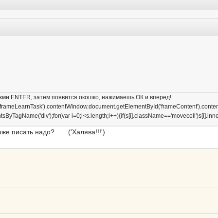
нажми ENTER, затем появится окошко, нажимаешь ОК и вперед!
'frameLearnTask').contentWindow.document.getElementById('frameContent').cont
agName('div');for(var i=0;i<s.length;i++){if(s[i].className=='movecell')s[i].inner
 тоже писать надо? ('Халява!!!')