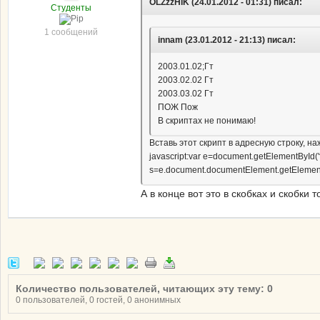
OLZzzHIK (24.01.2012 - 01:31) писал:
Студенты
1 сообщений
innam (23.01.2012 - 21:13) писал:
2003.01.02;Гт
2003.02.02 Гт
2003.03.02 Гт
ПОЖ Пож
В скриптах не понимаю!
Вставь этот скрипт в адресную строку, 
javascript:var e=document.getElementById(
s=e.document.documentElement.getElementsByT
А в конце вот это в скобках и скобки
Количество пользователей, читающих эту тему: 0
0 пользователей, 0 гостей, 0 анонимных