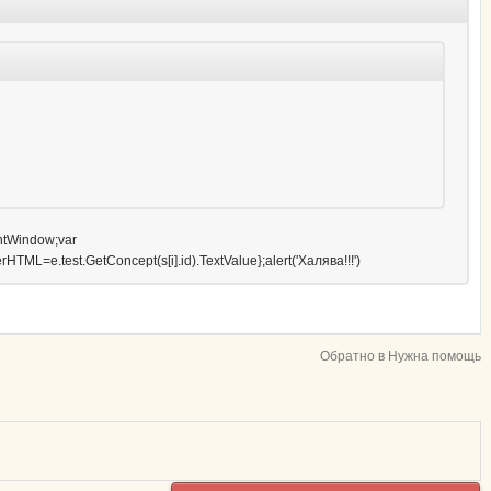
entWindow;var
HTML=e.test.GetConcept(s[i].id).TextValue};alert('Халява!!!')
Обратно в Нужна помощь