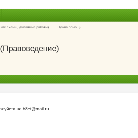
ские схемы, домашние работы)
→
Нужна помощь
 (Правоведение)
алуйста на b8et@mail.ru