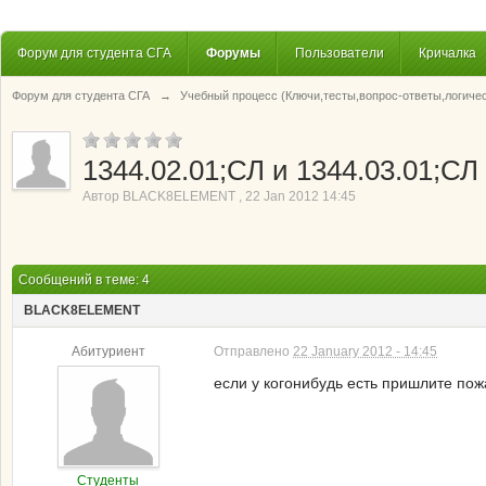
Форум для студента СГА
Форумы
Пользователи
Кричалка
Форум для студента СГА
→
Учебный процесс (Ключи,тесты,вопрос-ответы,логиче
1344.02.01;СЛ и 1344.03.01;СЛ
Автор
BLACK8ELEMENT
,
22 Jan 2012 14:45
Сообщений в теме: 4
BLACK8ELEMENT
Абитуриент
Отправлено
22 January 2012 - 14:45
если у когонибудь есть пришлите пож
Студенты