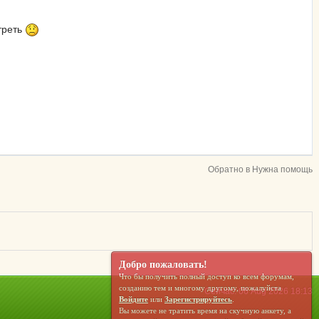
отреть
Обратно в Нужна помощь
Добро пожаловать!
Что бы получить полный доступ ко всем форумам,
созданию тем и многому другому, пожалуйста
Сейчас: 06 Aug 2026 18:13
Войдите
или
Зарегистрируйтесь
.
Вы можете не тратить время на скучную анкету, а