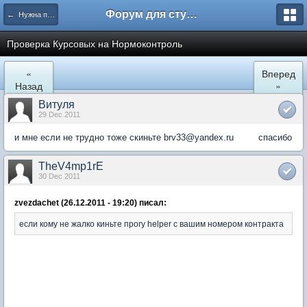
Форум для студента СГА
← Нужна помощь
Проверка Курсовых на Нормоконтроль
«
Вперед
Назад
»
Витуля
29 Dec 2011
и мне если не трудно тоже скиньте brv33@yandex.ru cпасибо
TheV4mp1rE
30 Dec 2011
zvezdachet (26.12.2011 - 19:20) писал:
если кому не жалко киньте прогу helper с вашим номером контракта