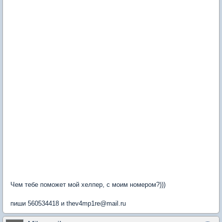
Чем тебе поможет мой хелпер, с моим номером?)))
пиши 560534418 и thev4mp1re@mail.ru