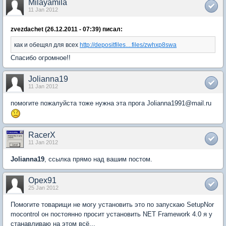
Milayamila
11 Jan 2012
zvezdachet (26.12.2011 - 07:39) писал:
как и обещял для всех
http://depositfiles....files/zwhxp8swa
Спасибо огромное!!
Jolianna19
11 Jan 2012
помогите пожалуйста тоже нужна эта прога Jolianna1991@mail.ru
RacerX
11 Jan 2012
Jolianna19
, ссылка прямо над вашим постом.
Opex91
25 Jan 2012
Помогите товарищи не могу установить это по запускаю SetupNor
mocontrol он постоянно просит установить NET Framework 4.0 я у
станавливаю на этом всё...