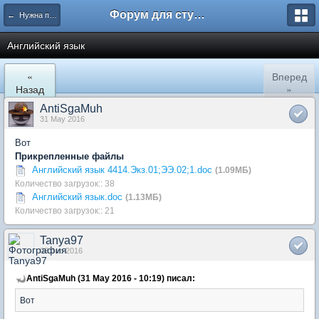
Форум для студента СГА
← Нужна помощь
Английский язык
«
Вперед
Назад
»
AntiSgaMuh
31 May 2016
Вот
Прикрепленные файлы
Английский язык 4414.Экз.01;ЭЭ.02;1.doc
(1.09МБ)
Количество загрузок:: 38
Английский язык.doc
(1.13МБ)
Количество загрузок:: 21
Tanya97
08 Jun 2016
AntiSgaMuh (31 May 2016 - 10:19) писал:
Вот