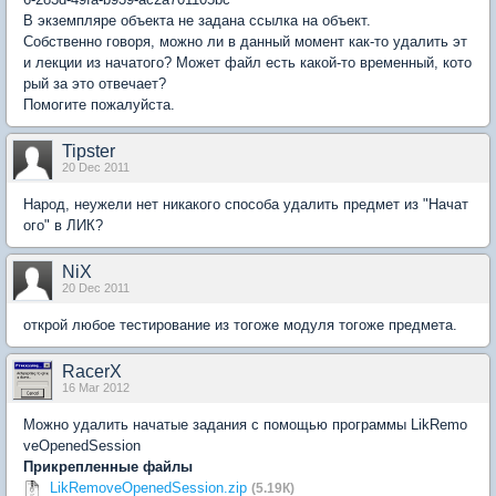
В экземпляре объекта не задана ссылка на объект.
Собственно говоря, можно ли в данный момент как-то удалить эт
и лекции из начатого? Может файл есть какой-то временный, кото
рый за это отвечает?
Помогите пожалуйста.
Tipster
20 Dec 2011
Народ, неужели нет никакого способа удалить предмет из "Начат
ого" в ЛИК?
NiX
20 Dec 2011
открой любое тестирование из тогоже модуля тогоже предмета.
RacerX
16 Mar 2012
Можно удалить начатые задания с помощью программы LikRemo
veOpenedSession
Прикрепленные файлы
LikRemoveOpenedSession.zip
(5.19К)