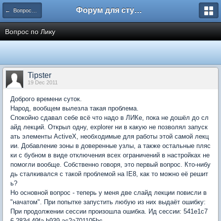
Форум для студента СГА
← Вопросы и ответы
Вопрос по Лику
Tipster
19 Dec 2011
Доброго времени суток.
Народ, вообщем вылезла такая проблема.
Спокойно сдавал себе всё что надо в ЛИКе, пока не дошёл до сл
айд лекций. Открыл одну, explorer ни в какую не позволял запуск
ать элементы ActiveX, необходимые для работы этой самой лекц
ии. Добавление зоны в доверенные узлы, а также остальные пляс
ки с бубном в виде отключения всех ограничений в настройках не
помогли вообще. Собственно говоря, это первый вопрос. Кто-нибу
дь сталкивался с такой проблемой на IE8, как то можно её решит
ь?
Но основной вопрос - теперь у меня две слайд лекции повисли в
"начатом". При попытке запустить любую из них выдаёт ошибку:
При продолжении сессии произошла ошибка. Ид сессии: 541e1c7
6-283d-49fa-b939-ac2a701105bc