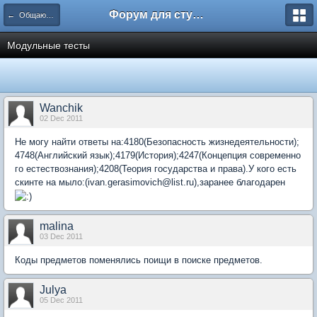
Форум для студента СГА
← Общаются юристы
Модульные тесты
Wanchik
02 Dec 2011
Не могу найти ответы на:4180(Безопасность жизнедеятельности);
4748(Английский язык);4179(История);4247(Концепция современно
го естествознания);4208(Теория государства и права).У кого есть
скинте на мыло:(ivan.gerasimovich@list.ru),заранее благодарен
malina
03 Dec 2011
Коды предметов поменялись поищи в поиске предметов.
Julya
05 Dec 2011