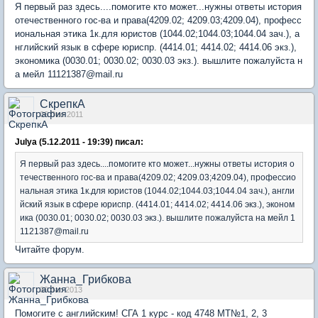
Я первый раз здесь....помогите кто может...нужны ответы история
отечественного гос-ва и права(4209.02; 4209.03;4209.04), професс
иональная этика 1к.для юристов (1044.02;1044.03;1044.04 зач.), а
нглийский язык в сфере юриспр. (4414.01; 4414.02; 4414.06 экз.),
экономика (0030.01; 0030.02; 0030.03 экз.). вышлите пожалуйста н
а мейл 11121387@mail.ru
СкрепкА
06 Dec 2011
Julya (5.12.2011 - 19:39) писал:
Я первый раз здесь....помогите кто может...нужны ответы история о
течественного гос-ва и права(4209.02; 4209.03;4209.04), профессио
нальная этика 1к.для юристов (1044.02;1044.03;1044.04 зач.), англи
йский язык в сфере юриспр. (4414.01; 4414.02; 4414.06 экз.), эконом
ика (0030.01; 0030.02; 0030.03 экз.). вышлите пожалуйста на мейл 1
1121387@mail.ru
Читайте форум.
Жанна_Грибкова
30 Jan 2013
Помогите с английским! СГА 1 курс - код 4748 МТ№1, 2, 3