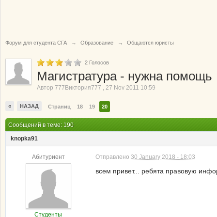
Форум для студента СГА
→
Образование
→
Общаются юристы
2
Голосов
Магистратура - нужна помощь
Автор
777Виктория777
,
27 Nov 2011 10:59
«
НАЗАД
Страниц
18
19
20
Сообщений в теме: 190
knopka91
Абитуриент
Отправлено
30 January 2018 - 18:03
всем привет... ребята правовую инфор
Студенты