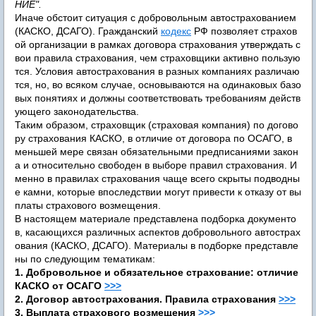
НИЕ".
Иначе обстоит ситуация с добровольным автострахованием
(КАСКО, ДСАГО). Гражданский
кодекс
РФ позволяет страхов
ой организации в рамках договора страхования утверждать с
вои правила страхования, чем страховщики активно пользую
тся. Условия автострахования в разных компаниях различаю
тся, но, во всяком случае, основываются на одинаковых базо
вых понятиях и должны соответствовать требованиям действ
ующего законодательства.
Таким образом, страховщик (страховая компания) по догово
ру страхования КАСКО, в отличие от договора по ОСАГО, в
меньшей мере связан обязательными предписаниями закон
а и относительно свободен в выборе правил страхования. И
менно в правилах страхования чаще всего скрыты подводны
е камни, которые впоследствии могут привести к отказу от вы
платы страхового возмещения.
В настоящем материале представлена подборка документо
в, касающихся различных аспектов добровольного автострах
ования (КАСКО, ДСАГО). Материалы в подборке представле
ны по следующим тематикам:
1. Добровольное и обязательное страхование: отличие
КАСКО от ОСАГО
>>>
2. Договор автострахования. Правила страхования
>>>
3. Выплата страхового возмещения
>>>