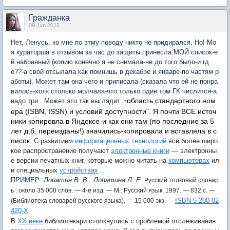
Гражданка
09 Jun 2015
Нет, Ленусь, ко мне по этму поводу никто не придирался. Но! Мо
я кураторша в отзывом за час до защиты принесла МОЙ список-е
й набранный (копию конечно я не снимала-не до того было-и гд
е??-а свой отсылала как помнишь в декабре и январе-по частям р
аботы). Может там она чего и приписала (сказала что ей не понра
вилось-хотя столько молчала-что только один том ГК числится-а
область стандартного ном
надо три...Может это так выглядит:
"
ера (
ISBN
,
ISSN
) и условий доступности".
Я почти ВСЕ источ
ники копировла в Яндексе-и как они там (по последние за 5
лет д.б. переизданы!) значились-копировала и вставляла в с
писок.
С развитием
информационных технологий
всё более широ
кое распространение получают
электронные книги
— электронны
е версии печатных книг, которые можно читать на
компьютерах
ил
и специальных
устройствах
.
ПРИМЕР:
Лопатин В. В., Лопатина Л. Е.
Русский толковый словар
ь : около 35 000 слов. — 4-е изд. —
М
.: Русский язык, 1997. — 832 с. —
ISBN 5-200-02
(Библиотека словарей русского языка). —
15 000 экз.
—
420-X
.
В
XX веке
библиотекари столкнулись с проблемой отслеживания