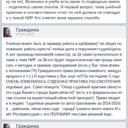
ну ли ее). Возможно в учебе есть какие то подводные камни
- поделитесь своим опытом. И первый вопрос: тема учебной
практики и соответственно отчет по ней должна ли совпадат
ь с темой НИР. Кто ответит всем заранее спасибо.
Гражданка
07 Dec 2015
Учебная может быть (к примеру работа в юр/фирме)-"об общих по
ложениях работы юриста"-любые дела и поручения+судебн/дела.
А вот производственная(4й семестр), за 2й семестр-желательно б
лиже к теме НИР, за 3й-это будет педагогическая-там проще напи
сать о методах и приемах преподавания (если у Вас тема ближе
к положениям ГК) Гражданского права (можно-семейного, междун
ародного и т.п.).И еще-темка у Вас еще та!!!За последние 3 года
ОЧЕНЬ ИЗМЕНИЛАСЬ СУДЕБНАЯ ПРАКТИКА РАССМОТРЕНИЯ
подобных дел. Совет-поищите "Обзор судебной практики областн
ого суда Вашего города (края,области)" (есть и в федеральных-но
там ссылки на вышестоящий-областной проходят). Прямо вводит
е в яндекс "судебные решения по автострахованию за 2014-2015г.
в ...районном, областном суде ..города"-узнаете много нового.И с
айт Росправосудия с его ПОЛНЫМИ текстами решений еще..
Гражданка