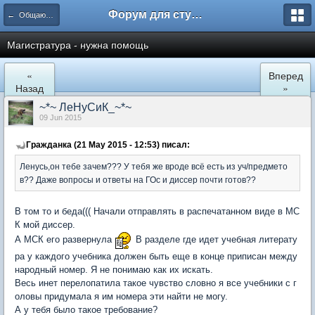
Форум для студента СГА
← Общаются юристы
Магистратура - нужна помощь
«
Вперед
Назад
»
~*~ ЛеНуСиК_~*~
09 Jun 2015
Гражданка (21 May 2015 - 12:53) писал:
Ленусь,он тебе зачем??? У тебя же вроде всё есть из уч/предмето
в?? Даже вопросы и ответы на ГОс и диссер почти готов??
В том то и беда((( Начали отправлять в распечатанном виде в МС
К мой диссер.
А МСК его развернула
В разделе где идет учебная литерату
ра у каждого учебника должен быть еще в конце приписан между
народный номер. Я не понимаю как их искать.
Весь инет перелопатила такое чувство словно я все учебники с г
оловы придумала я им номера эти найти не могу.
А у тебя было такое требование?