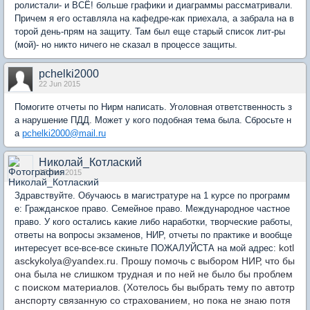
ролистали- и ВСЁ! больше графики и диаграммы рассматривали.
Причем я его оставляла на кафедре-как приехала, а забрала на в
торой день-прям на защиту. Там был еще старый список лит-ры
(мой)- но никто ничего не сказал в процессе защиты.
pchelki2000
22 Jun 2015
Помогите отчеты по Нирм написать. Уголовная ответственность з
а нарушение ПДД. Может у кого подобная тема была. Сбросьте н
а
pchelki2000@mail.ru
Николай_Котлаский
07 Dec 2015
Здравствуйте. Обучаюсь в магистратуре на 1 курсе по программ
е: Гражданское право. Семейное право. Международное частное
право. У кого остались какие либо наработки, творческие работы,
ответы на вопросы экзаменов, НИР, отчеты по практике и вообще
kotl
интересует все-все-все скиньте ПОЖАЛУЙСТА на мой адрес:
asckykolya@yandex.ru. Прошу помочь с выбором НИР, что бы
она была не слишком трудная и по ней не было бы проблем
с поиском материалов. (Хотелось бы выбрать тему по автотр
анспорту связанную со страхованием, но пока не знаю потя