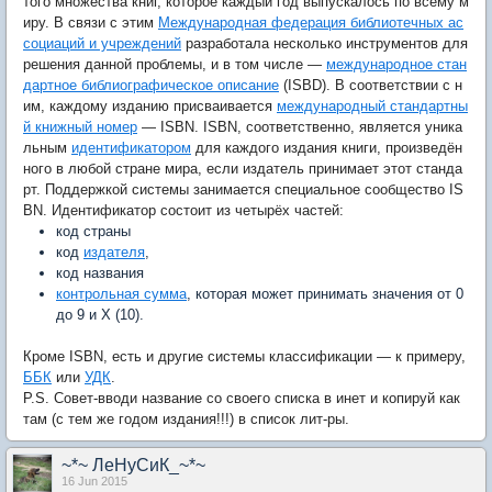
того множества книг, которое каждый год выпускалось по всему м
иру. В связи с этим
Международная федерация библиотечных ас
социаций и учреждений
разработала несколько инструментов для
решения данной проблемы, и в том числе —
международное стан
дартное библиографическое описание
(ISBD). В соответствии с н
им, каждому изданию присваивается
международный стандартны
й книжный номер
— ISBN. ISBN, соответственно, является уника
льным
идентификатором
для каждого издания книги, произведён
ного в любой стране мира, если издатель принимает этот станда
рт. Поддержкой системы занимается специальное сообщество IS
BN. Идентификатор состоит из четырёх частей:
код страны
код
издателя
,
код названия
контрольная сумма
, которая может принимать значения от 0
до 9 и X (10).
Кроме ISBN, есть и другие системы классификации — к примеру,
ББК
или
УДК
.
P.S. Совет-вводи название со своего списка в инет и копируй как
там (с тем же годом издания!!!) в список лит-ры.
~*~ ЛеНуСиК_~*~
16 Jun 2015