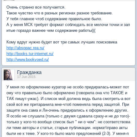
Очень странно все получается.
Такое чувство что в разных регионах разное требование.
У тебя главное чтоб содержание правильное было.
А у меня МСК требует формат соблюдать все мелочи точки и зап
итые гораздо важнее чем содержание работы(((
Кому вдруг нужно будет вот три самых лучших поисковика
http://absopac.rea.ru/
http://books.tur-internet.ru/
http://www.bookvoed.ru/
Гражданка
17 Jun 2015
У меня по оформлению куратор не особо придиралась-может пот
ому что правильно было оформлено (говорила она что ТАКОЕ и
ТАК пишут-ужас). И список мой должна ведь была смотреть-а вот
свой всё же притаранила мне-чтоб поменяла перед защитой. При
защите она сама и Ли-очень придирались к оформлению других.
Я особо не слушала (только с двумя сдавала сразу-и не до того)-
только у кого-то вообще список был " ни о чем": не соответствова
ли теме авторы и статьи, старые публикации. нормат\право акты
были не к теме. У кого-то было мало предложений (2-3). У меня-п