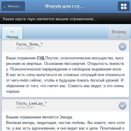
Форум для студента СГА
← Интеллектуальное тестирование
Какая карта таро является вашим отражением...
«
Вперед
Назад
»
Гость_Элль_*
20 Oct 2007
Ваше отражение
СУД
Плутон, психологическое могущество, воск
ресение из мертвых. Осознание бессмертия. Открытость божеств
у. Психологическое перерождение и свободное выражение воли.
В вас есть силы выпутаться их сложных ситуаций или отказаться
от чего-либо сейчас, чтобы в будущем пожать богатый урожай. И
збавление от того, что гнетет вас. Совесть вас ведет, и это очень
хорошо.
Гость_LeeLay_*
20 Oct 2007
Вашим отражением является Звезда
Великая матерь, медитация, чистая любовь. Вы знаете, чего хоти
те, у вас есть вдохновение, и оно ведет вас к цели. Позитивный о