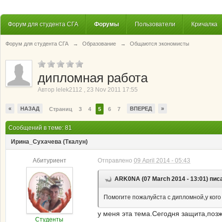
Форум для студента СГА
Форумы
Пользователи
Кричалка
Форум для студента СГА
→
Образование
→
Общаются экономисты
дипломная работа
Автор
lelek2112
,
23 Nov 2011 17:55
«
НАЗАД
ВПЕРЕД
»
Страниц
3
4
5
6
7
Сообщений в теме: 81
Ирина_Сухачева (Ткалун)
Абитуриент
Отправлено
09 April 2014 - 05:43
ARK0NA (07 March 2014 - 13:01) пис
Помогите пожалуйста с дипломной,у кого
у меня эта тема.Сегодня защита,поз
Студенты