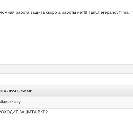
мная работа защита скоро а работы нет!!! TanCherepanov@mail.
014 - 05:43) писал:
айду,напишу
РОХОДИТ ЗАЩИТА ВКР?