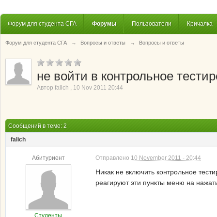
Форум для студента СГА
Форумы
Пользователи
Кричалка
Форум для студента СГА
→
Вопросы и ответы
→
Вопросы и ответы
не войти в контрольное тестир
Автор
falich
,
10 Nov 2011 20:44
Сообщений в теме: 2
falich
Абитуриент
Отправлено
10 November 2011 - 20:44
Никак не включить контрольное тести
реагируют эти пункты меню на нажати
Студенты