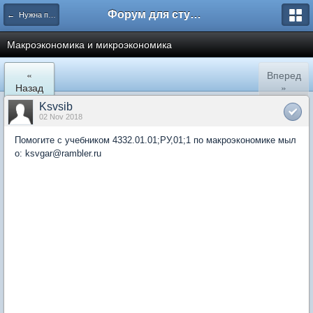
Форум для студента СГА
← Нужна помощь
Макроэкономика и микроэкономика
«
Вперед
Назад
»
Ksvsib
02 Nov 2018
Помогите с учебником 4332.01.01;РУ,01;1 по макроэкономике мыл
о: ksvgar@rambler.ru