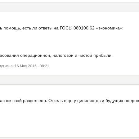
ть помощь, есть ли ответы на ГОСЫ 080100.62 «экономика»:
ласования операционной, налоговой и чистой прибыли.
кина: 16 May 2016 - 08:21
ас же свой раздел есть.Откель еще у цивилистов и будущих опер