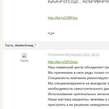
РѕР±Р»Р°СЃС‚СЏС… РіСЂР°Р¶РґР°РЅС
http://bit.ly/2JBFtzq
**J**
Гость_HunterAroug_*
Отправлено
08 February 2020 - 00:14
Гости
http://bit.ly/2Px3xpc
Наш сервисный центр объединяет пр
Мы принимаем в свои ряды только сп
Специалисты компании ремонтируют 
Мы специализируемся на выездном об
необходимости самостоятельного дем
Использование оригинальных запасны
Наши мастера аккуратны, вежливы и 
приступить к ее решению немедленн