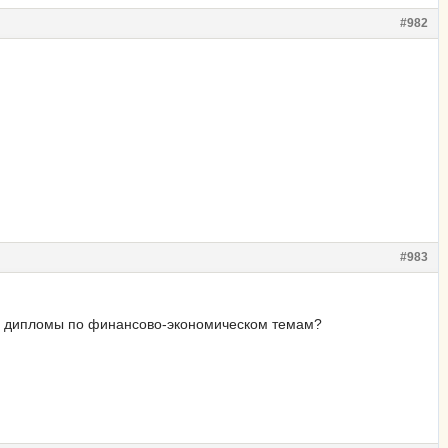
#982
#983
ов дипломы по финансово-экономическом темам?