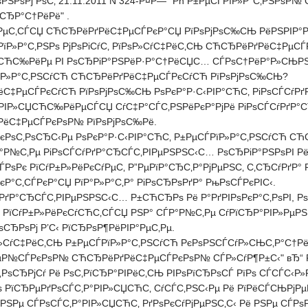
РЅРѕРј РѕС‚ 21.11.2011 N 324-Р¤Р— "Рћ Р±РµСЃРїР»Р°С‚РЅРѕР
СЂР°С†РёРё" .
°РµС‚СЃСЏ СЋСЂРёРґРёС‡РµСЃРєР°СЏ РїРѕРјРѕС‰СЊ РёРЅРІР°Р»Рё
ЃРїР»Р°С‚РЅРѕ РјРѕРіСѓС‚ РїРѕР»СѓС‡РёС‚СЊ СЋСЂРёРґРёС‡РµС
Р°СЋС‰РёРµ РІ РѕСЂРіР°РЅРёР·Р°С†РёСЏС… СЃРѕС†РёР°Р»СЊРЅ
РїР»Р°С‚РЅСѓСЋ СЋСЂРёРґРёС‡РµСЃРєСѓСЋ РїРѕРјРѕС‰СЊ?
ёС‡РµСЃРєСѓСЋ РїРѕРјРѕС‰СЊ РѕРєР°Р·С‹РІР°СЋС‚ РіРѕСЃСѓР
ЏРІР»СЏСЋС‰РёРµСЃСЏ СѓС‡Р°СЃС‚РЅРёРєР°РјРё РіРѕСЃСѓРґР°
РёС‡РµСЃРєРѕР№ РїРѕРјРѕС‰Рё.
, РєРѕС‚РѕСЂС‹Рµ РѕРєР°Р·С‹РІР°СЋС‚ Р±РµСЃРїР»Р°С‚РЅСѓСЋ 
Р№С‚Рµ РіРѕСЃСѓРґР°СЂСЃС‚РІРµРЅРЅС‹С… РѕСЂРіР°РЅРѕРІ Рё Р
ЃРѕРє РїСѓР±Р»РёРєСѓРµС‚ Р”РµРїР°СЂС‚Р°РјРµРЅС‚ С‚СЂСѓРґР
Р°С‚СЃРєР°СЏ РїР°Р»Р°С‚Р° РіРѕСЂРѕРґР° РњРѕСЃРєРІС‹.
ѓРґР°СЂСЃС‚РІРµРЅРЅС‹С… Р±СЋСЂРѕ Рё Р°РґРІРѕРєР°С‚РѕРІ, 
, РїСѓР±Р»РёРєСѓСЋС‚СЃСЏ РЅР° СЃР°Р№С‚Рµ СѓРїСЂР°РІР»Рµ
ѕСЂРѕРј Р’С‹ РїСЂРѕР¶РёРІР°РµС‚Рµ.
РѕР»СѓС‡РёС‚СЊ Р±РµСЃРїР»Р°С‚РЅСѓСЋ РєРѕРЅСЃСѓР»СЊС‚Р°С
µР№СЃРєРѕР№ СЋСЂРёРґРёС‡РµСЃРєРѕР№ СЃР»СѓР¶Р±С‹" вЂ“ РјР
РѕСЂРјСѓ Рё РѕС‚РїСЂР°РІРёС‚СЊ РІРѕРїСЂРѕСЃ РїРѕ СЃСЃС‹Р»
ѕ РїСЂРµРґРѕСЃС‚Р°РІР»СЏСЋС‚ СѓСЃС‚РЅС‹Рµ Рё РїРёСЃСЊРјР
 РЅРµ СЃРѕСЃС‚Р°РІР»СЏСЋС‚ РґРѕРєСѓРјРµРЅС‚С‹ Рё РЅРµ СЃРѕ