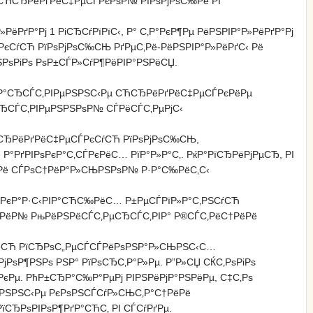
№ СЋСЂРёРґРёС‡РµСЃРєРѕР№ РїРѕРјРѕС‰Рё РІ
РґР°Рј 1 РіСЂСѓРїРїС‹, Р° С‚Р°РєР¶Рµ РёРЅРІР°Р»РёРґР°Рј
ЃРєСѓСЋ РїРѕРјРѕС‰СЊ РґРµС‚Рё-РёРЅРІР°Р»РёРґС‹ Рё
РѕРіРѕ РѕР±СЃР»СѓР¶РёРІР°РЅРёСЏ.
ґР°СЂСЃС‚РІРµРЅРЅС‹Рµ СЋСЂРёРґРёС‡РµСЃРєРёРµ
СЂСЃС‚РІРµРЅРЅРѕР№ СЃРёСЃС‚РµРјС‹
СЋСЂРёРґРёС‡РµСЃРєСѓСЋ РїРѕРјРѕС‰СЊ,
°РґРІРѕРєР°С‚СЃРєРёС… РїР°Р»Р°С‚. РќР°РїСЂРёРјРµСЂ, РІ
° Рё СЃРѕС†РёР°Р»СЊРЅРѕР№ Р·Р°С‰РёС‚С‹
РѕРєР°Р·С‹РІР°СЋС‰РёС… Р±РµСЃРїР»Р°С‚РЅСѓСЋ
РЅРёР№ РњРёРЅРёСЃС‚РµСЂСЃС‚РІР° Р®СЃС‚РёС†РёРё
†РёСЋ РїСЂРѕС„РµСЃСЃРёРѕРЅР°Р»СЊРЅС‹С…
ѕР¶РЅРѕ РЅР° РїРѕСЂС‚Р°Р»Рµ. Р”Р»СЏ СЌС‚РѕРіРѕ
РєРµ. РћР±СЂР°С‰Р°РµРј РІРЅРёРјР°РЅРёРµ, С‡С‚Рѕ
µРЅРЅС‹Рµ РєРѕРЅСЃСѓР»СЊС‚Р°С†РёРё
РїСЂРѕРІРѕР¶РґР°СЋС‚ РІ СЃСѓРґРµ.