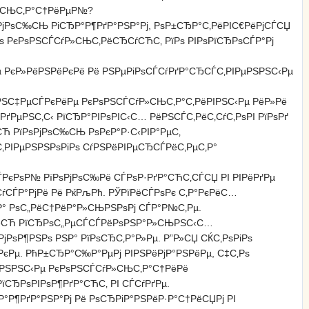
Р»СЊС‚Р°С†РёРµР№?
РјРѕС‰СЊ РіСЂР°Р¶РґР°РЅР°Рј, РѕР±СЂР°С‚РёРІС€РёРјСЃСЏ
 РєРѕРЅСЃСѓР»СЊС‚РёСЂСѓСЋС‚ РїРѕ РІРѕРїСЂРѕСЃР°Рј
 РєР»РёРЅРёРєРё Рё РЅРµРіРѕСЃСѓРґР°СЂСЃС‚РІРµРЅРЅС‹Рµ
ЅС‡РµСЃРєРёРµ РєРѕРЅСЃСѓР»СЊС‚Р°С‚РёРІРЅС‹Рµ РёР»Рё
РµРЅС‚С‹ РїСЂР°РІРѕРІС‹С… РёРЅСЃС‚РёС‚СѓС‚РѕРІ РїРѕРґ
СЋ РїРѕРјРѕС‰СЊ РѕРєР°Р·С‹РІР°РµС‚
РІРµРЅРЅРѕРіРѕ СѓРЅРёРІРµСЂСЃРёС‚РµС‚Р°
РєРѕР№ РїРѕРјРѕС‰Рё СЃРѕР·РґР°СЋС‚СЃСЏ РІ РІРёРґРµ
ѓСЃР°РјРё Рё РќРљРћ. РЎРїРёСЃРѕРє С‚Р°РєРёС…
Р° РѕС„РёС†РёР°Р»СЊРЅРѕРј СЃР°Р№С‚Рµ.
†РёСЋ РїСЂРѕС„РµСЃСЃРёРѕРЅР°Р»СЊРЅС‹С…
ѕР¶РЅРѕ РЅР° РїРѕСЂС‚Р°Р»Рµ. Р”Р»СЏ СЌС‚РѕРіРѕ
РєРµ. РћР±СЂР°С‰Р°РµРј РІРЅРёРјР°РЅРёРµ, С‡С‚Рѕ
µРЅРЅС‹Рµ РєРѕРЅСЃСѓР»СЊС‚Р°С†РёРё
РїСЂРѕРІРѕР¶РґР°СЋС‚ РІ СЃСѓРґРµ.
ЂР°Р¶РґР°РЅР°Рј Рё РѕСЂРіР°РЅРёР·Р°С†РёСЏРј РІ