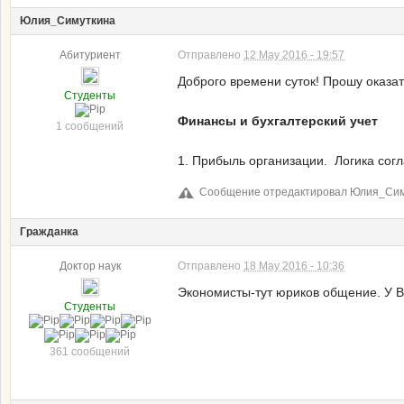
Юлия_Симуткина
Абитуриент
Отправлено
12 May 2016 - 19:57
Доброго времени суток! Прошу оказа
Студенты
Финансы и бухгалтерский учет
1 сообщений
1. Прибыль организации. Логика сог
Сообщение отредактировал Юлия_Симут
Гражданка
Доктор наук
Отправлено
18 May 2016 - 10:36
Экономисты-тут юриков общение. У В
Студенты
361 сообщений