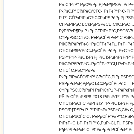
РљСѓРґР° РµС‰Рµ РјРѕР¶РЅРѕ РѕР
РќРѕС‚Р°СЂРёСѓСЃС‹ РѕРєР°Р·С‹РІ
Р·Р° СЃРѕРІРµСЂС€РµРЅРёРµРј РЅ
СЃРѕРІРµСЂС€РµРЅРёСЏ СЌС‚РёС…
РўР°РєР¶Рµ Р±РµСЃРїР»Р°С‚РЅСѓСЋ
С†РµРЅС‚СЂС‹ Р±РµСЃРїР»Р°С‚РЅ
Р®СЂРёРґРёС‡РµСЃРєРёРµ РєР»РёР
СЋСЂРёРґРёС‡РµСЃРєРёРµ Р±СЋСЂРѕ
РЅР°РґР·РѕСЂРѕРј РїСЂРµРїРѕРґР°Р
Р®СЂРёРґРёС‡РµСЃРєР°СЏ РєР»РёР
СЋСЃС‚РёС†РёРё.
РќРµРіРѕСЃСѓРґР°СЂСЃС‚РІРµРЅРЅ
РЅРµРєРѕРјРјРµСЂС‡РµСЃРєРёС… Рѕ
С†РµРЅС‚СЂРѕРІ РѕРїСѓР±Р»РёРєРѕ
РЎ РѕСЃРµРЅРё 2018 РіРѕРґР° Рї
СЋСЂРёСЃС‚РѕРІ вЂ“ "Р•РІСЂРѕРїР
РЅСѓР¶РЅРѕ Р·Р°РїРѕР»РЅРёС‚СЊ С„
СЋСЂРёСЃС‚С‹ Р±РµСЃРїР»Р°С‚РЅР
РїРѕР»СЊР·РѕРІР°С‚РµР»СЏРј, РЅРѕ
РђРґРІРѕРєР°С‚ РћР»РµРі РСЃРєР°Р