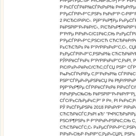
Р¤РµРґРµСЂР°Р»СЊРЅС‹Рј Р·Р°РєРѕ
Р РѕСЃСЃРёР№СЃРєРѕР№ Р¤РµРґРµ
Р‘РµСЃРїР»Р°С‚РЅРѕ РѕРєР°Р·С‹РІР
2 РіСЂСѓРїРїС‹. РўР°РєР¶Рµ Р±РµС
РёРЅРІР°Р»РёРґС‹, РїСЂРѕР¶РёРІ
Р“РґРµ РїРѕР»СѓС‡РёС‚СЊ Р±РµСЃ
Р‘РµСЃРїР»Р°С‚РЅСѓСЋ СЋСЂРёРґР
Р±СЋСЂРѕ Рё Р°РґРІРѕРєР°С‚С‹, С
Р±РµСЃРїР»Р°С‚РЅРѕР№ СЋСЂРёРґ
РЎРїРёСЃРѕРє Р°РґРІРѕРєР°С‚РѕРІ
РїСѓР±Р»РёРєСѓСЋС‚СЃСЏ РЅР° СЃР°
РњРѕСЃРєРІРµ С‚Р°РєРѕР№ СЃРїРёС
РЅР°СЃРµР»РµРЅРёСЏ Рё РђРґРІРѕРє
РўР°РєР¶Рµ СЃРїРёСЃРєРё РіРѕСЃС
РїРѕРјРѕС‰СЊ РёРЅРІР°Р»РёРґР°Рј
СЃСѓР±СЉРµРєС‚Р° Р Р¤, РІ РєРѕС‚Р
РЎ РѕСЃРµРЅРё 2018 РіРѕРґР° Рї
СЋСЂРёСЃС‚РѕРІ вЂ“ "Р•РІСЂРѕРїР
РЅСѓР¶РЅРѕ Р·Р°РїРѕР»РЅРёС‚СЊ С„
СЋСЂРёСЃС‚С‹ Р±РµСЃРїР»Р°С‚РЅР
РїРѕР»СЊР·РѕРІР°С‚РµР»СЏРј, РЅРѕ