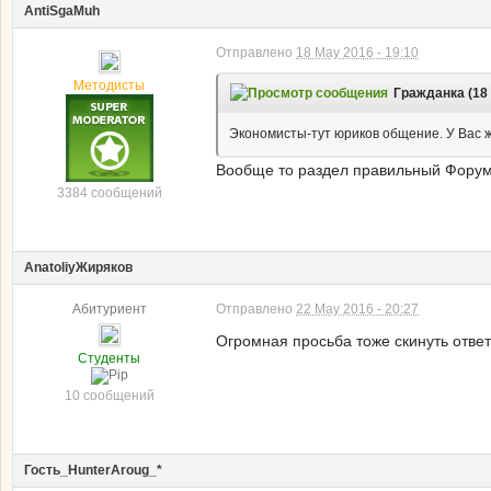
AntiSgaMuh
Отправлено
18 May 2016 - 19:10
Методисты
Гражданка (18 
Экономисты-тут юриков общение. У Вас 
Вообще то раздел правильный Фору
3384 сообщений
AnatoliyЖиряков
Абитуриент
Отправлено
22 May 2016 - 20:27
Огромная просьба тоже скинуть ответ
Студенты
10 сообщений
Гость_HunterAroug_*