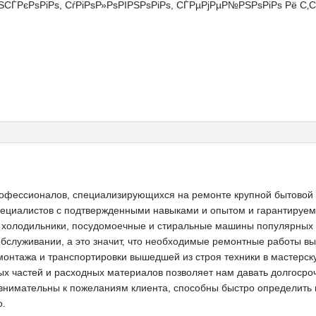
ЃРєРѕРіРѕ, СѓРіРѕР»РѕРІРЅРѕРіРѕ, СЃРµРјРµР№РЅРѕРіРѕ Рё С‚С
офессионалов, специализирующихся на ремонте крупной бытовой 
ециалистов с подтвержденными навыками и опытом и гарантируем
холодильники, посудомоечные и стиральные машины популярных 
служивании, а это значит, что необходимые ремонтные работы вып
онтажа и транспортировки вышедшей из строя техники в мастерск
х частей и расходных материалов позволяет нам давать долгосро
внимательны к пожеланиям клиента, способны быстро определить п
о.