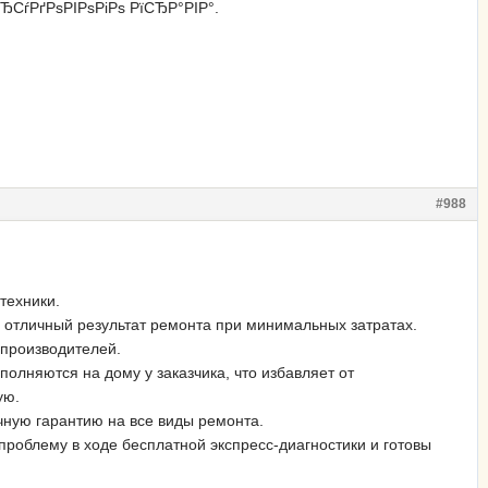
ЂСѓРґРѕРІРѕРіРѕ РїСЂР°РІР°.
#988
техники.
 отличный результат ремонта при минимальных затратах.
производителей.
олняются на дому у заказчика, что избавляет от
ую.
чную гарантию на все виды ремонта.
роблему в ходе бесплатной экспресс-диагностики и готовы