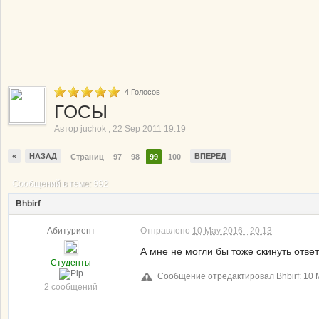
4
Голосов
ГОСЫ
Автор
juchok
,
22 Sep 2011 19:19
«
НАЗАД
ВПЕРЕД
Страниц
97
98
99
100
Сообщений в теме: 992
Bhbirf
Абитуриент
Отправлено
10 May 2016 - 20:13
А мне не могли бы тоже скинуть отве
Студенты
Сообщение отредактировал Bhbirf: 10 M
2 сообщений