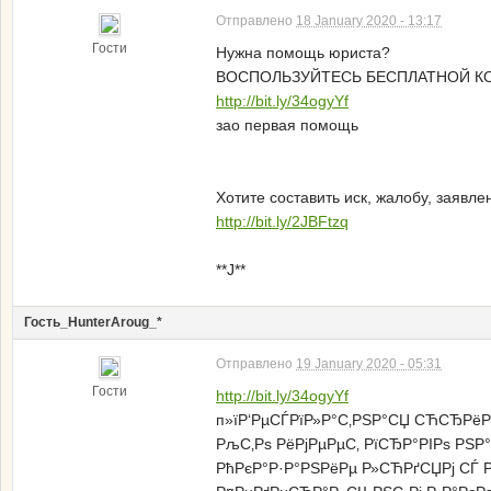
Отправлено
18 January 2020 - 13:17
Гости
Нужна помощь юриста?
ВОСПОЛЬЗУЙТЕСЬ БЕСПЛАТНОЙ КО
http://bit.ly/34ogyYf
зао первая помощь
Хотите составить иск, жалобу, заявле
http://bit.ly/2JBFtzq
**J**
Гость_HunterAroug_*
Отправлено
19 January 2020 - 05:31
Гости
http://bit.ly/34ogyYf
п»їР‘РµСЃРїР»Р°С‚РЅР°СЏ СЋСЂРёР
РљС‚Рѕ РёРјРµРµС‚ РїСЂР°РІРѕ Р
РћРєР°Р·Р°РЅРёРµ Р»СЋРґСЏРј СЃ