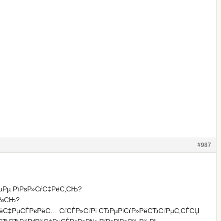
#987
µРµ РїРѕР»СѓС‡РёС‚СЊ?
С‰СЊ?
ёС‡РµСЃРєРёС… СѓСЃР»СѓРі СЂРµРіСѓР»РёСЂСѓРµС‚СЃСЏ