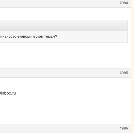
#984
 финансово-экономическом темам?
#985
inbox.ru
#986