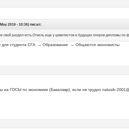
May 2016 - 10:36) писал:
же свой раздел есть.Откель еще у цивилистов и будущих оперов дипломы по
м для студента СГА → Образование → Общаются экономисты
ы на ГОСЫ по экономике (Бакалавр), если не трудно natusik-2001@