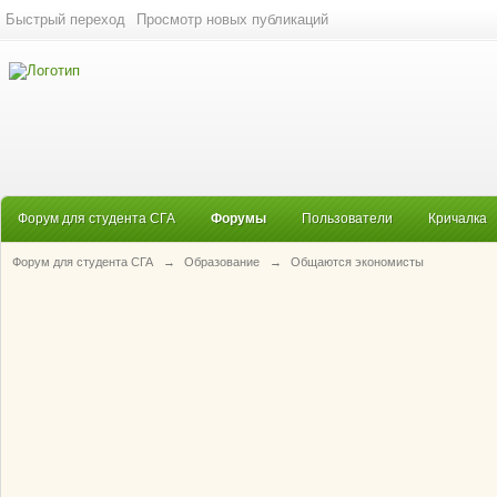
Быстрый переход
Просмотр новых публикаций
Форум для студента СГА
Форумы
Пользователи
Кричалка
Форум для студента СГА
→
Образование
→
Общаются экономисты