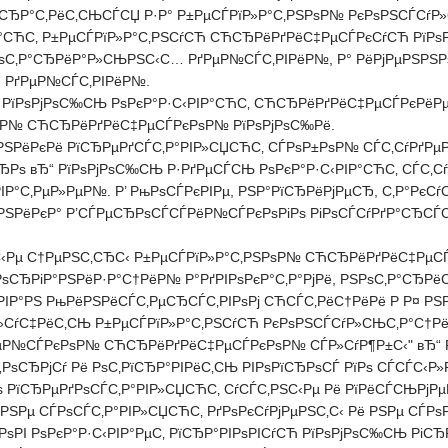
±СЂР°С‚РёС‚СЊСЃСЏ Р·Р° Р±РµСЃРїР»Р°С‚РЅРѕР№ РєРѕРЅСЃСѓ
Р°СЋС‚ Р±РµСЃРїР»Р°С‚РЅСѓСЋ СЋСЂРёРґРёС‡РµСЃРєСѓСЋ РїРѕ
РѕС‚Р°СЂРёР°Р»СЊРЅС‹С… РґРµР№СЃС‚РІРёР№, Р° РёРјРµРЅРЅРѕ
 РґРµР№СЃС‚РІРёР№.
 РїРѕРјРѕС‰СЊ РѕРєР°Р·С‹РІР°СЋС‚ СЋСЂРёРґРёС‡РµСЃРєРёРµ
РѕР№ СЋСЂРёРґРёС‡РµСЃРєРѕР№ РїРѕРјРѕС‰Рё.
ЅРёРєРё РїСЂРµРґСЃС‚Р°РІР»СЏСЋС‚ СЃРѕР±РѕР№ СЃС‚СѓРґРµР
 вЂ“ РїРѕРјРѕС‰СЊ Р·РґРµСЃСЊ РѕРєР°Р·С‹РІР°СЋС‚ СЃС‚СѓРґ
ІР°С‚РµР»РµР№. Р’ РњРѕСЃРєРІРµ, РЅР°РїСЂРёРјРµСЂ, С‚Р°РєСѓ
ЅРёРєР° Р’СЃРµСЂРѕСЃСЃРёР№СЃРєРѕРіРѕ РіРѕСЃСѓРґР°СЂСЃС‚
С‹Рµ С†РµРЅС‚СЂС‹ Р±РµСЃРїР»Р°С‚РЅРѕР№ СЋСЂРёРґРёС‡РµСЃ
СЂРіР°РЅРёР·Р°С†РёР№ Р°РґРІРѕРєР°С‚Р°РјРё, РЅРѕС‚Р°СЂРёС
РІР°РЅ РњРёРЅРёСЃС‚РµСЂСЃС‚РІРѕРј СЋСЃС‚РёС†РёРё Р Р¤ РЅ
РѕР»СѓС‡РёС‚СЊ Р±РµСЃРїР»Р°С‚РЅСѓСЋ РєРѕРЅСЃСѓР»СЊС‚Р°С
µР№СЃРєРѕР№ СЋСЂРёРґРёС‡РµСЃРєРѕР№ СЃР»СѓР¶Р±С‹" вЂ“ РјР
РѕСЂРјСѓ Рё РѕС‚РїСЂР°РІРёС‚СЊ РІРѕРїСЂРѕСЃ РїРѕ СЃСЃС‹Р»
ѕ РїСЂРµРґРѕСЃС‚Р°РІР»СЏСЋС‚ СѓСЃС‚РЅС‹Рµ Рё РїРёСЃСЊРјР
 РЅРµ СЃРѕСЃС‚Р°РІР»СЏСЋС‚ РґРѕРєСѓРјРµРЅС‚С‹ Рё РЅРµ СЃРѕ
єРѕРІ РѕРєР°Р·С‹РІР°РµС‚ РїСЂР°РІРѕРІСѓСЋ РїРѕРјРѕС‰СЊ РіС