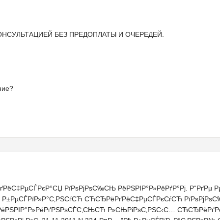
НСУЛЬТАЦИЕЙ БЕЗ ПРЕДОПЛАТЫ И ОЧЕРЕДЕЙ.
ние?
ґРёС‡РµСЃРєР°СЏ РїРѕРјРѕС‰СЊ РёРЅРІР°Р»РёРґР°Рј. Р“РґРµ Р
ЅР° Р±РµСЃРїР»Р°С‚РЅСѓСЋ СЋСЂРёРґРёС‡РµСЃРєСѓСЋ РїРѕРјРѕ
 РёРЅРІР°Р»РёРґРЅРѕСЃС‚СЊСЋ Р»СЊРіРѕС‚РЅС‹С… СЋСЂРёРґР