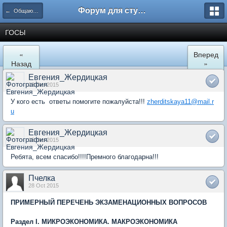
Форум для студента СГА
← Общаются экономисты
ГОСЫ
«
Вперед
Назад
»
Евгения_Жердицкая
13 Oct 2015
У кого есть ответы помогите пожалуйста!!!
zherditskaya11@mail.r
u
Евгения_Жердицкая
15 Oct 2015
Ребята, всем спасибо!!!!Премного благодарна!!!
Пчелка
28 Oct 2015
ПРИМЕРНЫЙ ПЕРЕЧЕНЬ ЭКЗАМЕНАЦИОННЫХ ВОПРОСОВ
Раздел
I. МИКРОЭКОНОМИКА. МАКРОЭКОНОМИКА