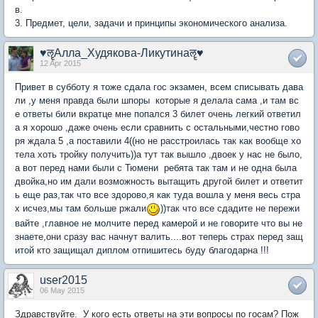
в.
3. Предмет, цели, задачи и принципы экономического анализа.
♥ॡАлла_Худякова-Ликутинаॡ♥
12 Apr 2015
Привет в субботу я тоже сдала гос экзамен, всем списывать дава
ли ,у меня правда были шпоры которые я делала сама ,и там вс
е ответы били вкратце мне попался 3 билет очень легкий ответил
а я хорошо ,даже очень если сравнить с остальными,честно гово
ря ждала 5 ,а поставили 4((но не расстроилась так как вообще хо
тела хоть тройку получить))а тут так вышло ,двоек у нас не было,
а вот перед нами были с Тюмени ребята так там и не одна была
двойка,но им дали возможность вытащить другой билет и ответит
ь еще раз,так что все здорово,я как туда вошла у меня весь стра
х исчез,мы там больше ржали
))так что все сдадите не пережи
вайте ,главное не молчите перед камерой и не говорите что вы не
знаете,они сразу вас начнут валить....вот теперь страх перед защ
итой кто защищал диплом отпишитесь буду благодарна !!!
user2015
06 May 2015
Здравствуйте. У кого есть ответы на эти вопросы по госам? Пож