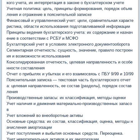
кого учета, их интерпретация в законе о бухгалтерском учете
Учетная политика: цель, принципы формирования, порядок объяв
ления и отражение в пояснительной записке
Финансовый и управленческий учет: цели, сравнительная характе
ристика, области использования подготавливаемой информации
Принципы ведения бухгалтерского учета: их содержание и назнач
ение в соответствии с РСБУ и МСФО
Бухгалтерский учет в условиях электронного документооборота
Сегментарная отчетность: сущность, значение, правило построен
ия и возможности использования
Консолидированная отчетность, целевая направленность и особе
нности составления
Отчет о прибылях и убытках и его взаимосвязь с ПБУ 9/99 и 10/99
Пояснительная записка — текстовая часть бухгалтерского отчет
а: целевая направленность, ее состав (разделы), порядок состав
ления
Производственные запасы: их классификация, методы оценки
Учет наличия и движения материально-производственных запасо
в
Учет вложений во внеоборотные активы
Основные средства: их состав, классификация, оценка, методы н
ачисления амортизации
Учет поступления и выбытия основных средств. Переоценка.
Учет нематериальных активов и их амортизации