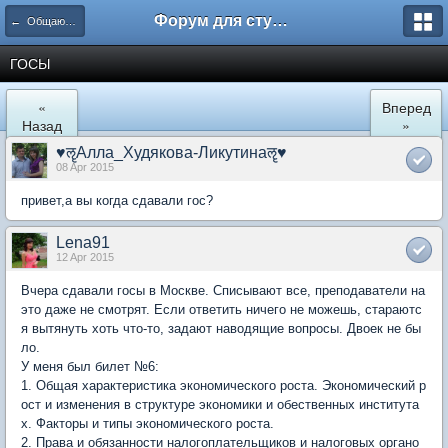
Форум для студента СГА
← Общаются экономисты
ГОСЫ
«
Вперед
Назад
»
♥ॡАлла_Худякова-Ликутинаॡ♥
08 Apr 2015
привет,а вы когда сдавали гос?
Lena91
12 Apr 2015
Вчера сдавали госы в Москве. Списывают все, преподаватели на
это даже не смотрят. Если ответить ничего не можешь, стараютс
я вытянуть хоть что-то, задают наводящие вопросы. Двоек не бы
ло.
У меня был билет №6:
1. Общая характеристика экономического роста. Экономический р
ост и изменения в структуре экономики и обественных института
х. Факторы и типы экономического роста.
2. Права и обязанности налогоплательщиков и налоговых органо