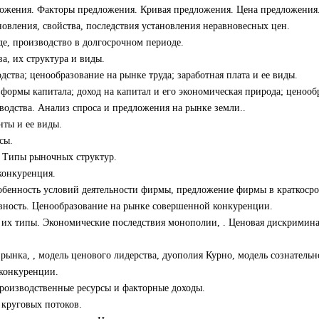
ложения. Факторы предложения. Кривая предложения. Цена предложения
овления, свойства, последствия установления неравновесных цен.
де, производство в долгосрочном периоде.
а, их структура и виды.
дства; ценообразование на рынке труда; заработная плата и ее виды.
формы капитала; доход на капитал и его экономическая природа; ценооб
водства. Анализ спроса и предложения на рынке земли..
нты и ее виды.
сы.
. Типы рыночных структур.
конкуренция.
бенность условий деятельности фирмы, предложение фирмы в краткосро
вность. Ценообразование на рынке совершенной конкуренции.
 их типы. Экономические последствия монополии, . Ценовая дискримина
рынка, , модель ценового лидерства, дуополия Курно, модель сознательн
конкуренции.
роизводственные ресурсы и факторные доходы.
круговых потоков.