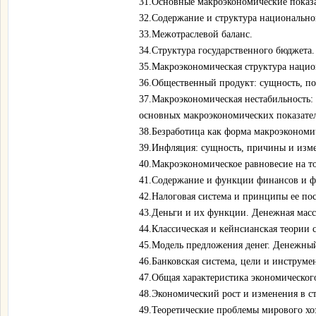
31.Основные макроэкономические показа
32.Содержание и структура национальног
33.Межотраслевой баланс.
34.Структура государственного бюджета.
35.Макроэкономическая структура нацио
36.Общественный продукт: сущность, по
37.Макроэкономическая нестабильность:
основных макроэкономических показате
38.Безработица как форма макроэкономи
39.Инфляция: сущность, причины и изм
40.Макроэкономическое равновесие на то
41.Содержание и функции финансов и ф
42.Налоговая система и принципы ее по
43.Деньги и их функции. Денежная масс
44.Классическая и кейнсианская теории с
45.Модель предложения денег. Денежный
46.Банковская система, цели и инструм
47.Общая характеристика экономического
48.Экономический рост и изменения в с
49.Теоретические проблемы мирового хо