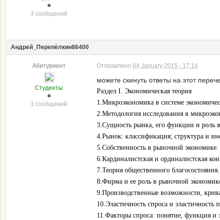
3 сообщений
Андрей_Перепёлкин86400
Абитуриент
Отправлено
04 January 2015 - 17:14
можете скинуть ответы на этот переч
Студенты
Раздел I. Экономическая теория
1.Микроэкономика в системе экономичес
3 сообщений
2.Методология исследования в микроэк
3.Сущность рынка, его функции и роль 
4.Рынок: классификация; структура и ин
5.Собственность в рыночной экономике. 
6.Кардиналистская и ординалистская ко
7.Теория общественного благосостояния.
8.Фирма и ее роль в рыночной экономи
9.Производственные возможности, крив
10.Эластичность спроса и эластичность 
11.Факторы спроса: понятие, функция и 