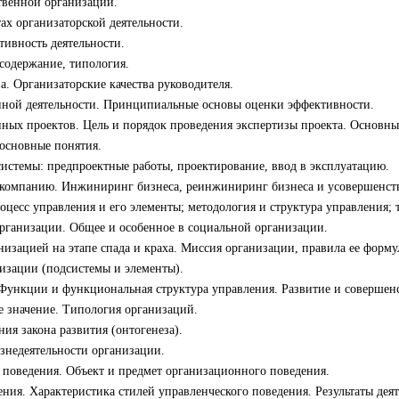
твенной организаций.
тах организаторской деятельности.
тивность деятельности.
 содержание, типология.
. Организаторские качества руководителя.
нной деятельности. Принципиальные основы оценки эффективности.
ных проектов. Цель и порядок проведения экспертизы проекта. Основны
основные понятия.
системы: предпроектные работы, проектирование, ввод в эксплуатацию.
 компанию. Инжиниринг бизнеса, реинжиниринг бизнеса и усовершенств
оцесс управления и его элементы; методология и структура управления; 
рганизации. Общее и особенное в социальной организации.
анизацией на этапе спада и краха. Миссия организации, правила ее форм
низации (подсистемы и элементы).
 Функции и функциональная структура управления. Развитие и совершен
е значение. Типология организаций.
ия закона развития (онтогенеза).
изнедеятельности организации.
 поведения. Объект и предмет организационного поведения.
ения. Характеристика стилей управленческого поведения. Результаты деят