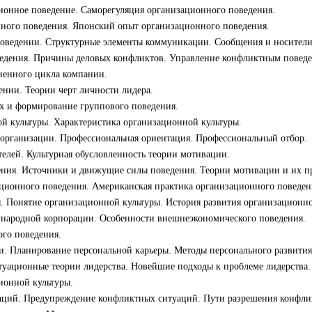
ционное поведение. Саморегуляция организационного поведения.
нного поведения. Японский опыт организационного поведения.
оведении. Структурные элементы коммуникации. Сообщения и носители 
ведения. Причины деловых конфликтов. Управление конфликтным повед
зненного цикла компании.
ении. Теории черт личности лидера.
х и формирование группового поведения.
й культуры. Характеристика организационной культуры.
 организации. Профессиональная ориентация. Профессиональный отбор.
елей. Культурная обусловленность теории мотивации.
ения. Источники и движущие силы поведения. Теории мотивации и их п
ционного поведения. Американская практика организационного поведен
я. Понятие организационной культуры. История развития организационно
ународной корпорации. Особенности внешнеэкономического поведения.
го поведения.
ии. Планирование персональной карьеры. Методы персонального развития
туационные теории лидерства. Новейшие подходы к проблеме лидерства. 
ионной культуры.
аций. Предупреждение конфликтных ситуаций. Пути разрешения конфли