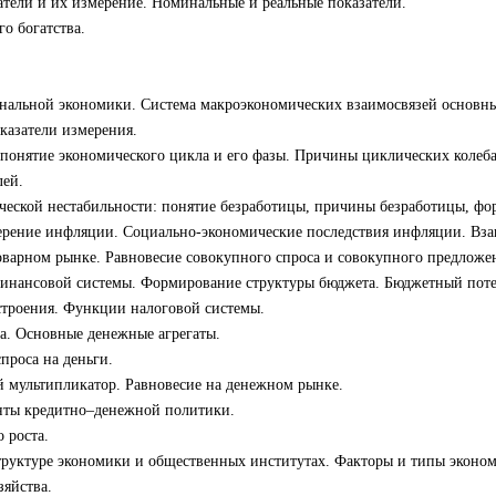
тели и их измерение. Номинальные и реальные показатели.
о богатства.
нальной экономики. Система макроэкономических взаимосвязей основных
казатели измерения.
 понятие экономического цикла и его фазы. Причины циклических коле
лей.
ческой нестабильности: понятие безработицы, причины безработицы, фор
ерение инфляции. Социально-экономические последствия инфляции. Вза
варном рынке. Равновесие совокупного спроса и совокупного предложен
инансовой системы. Формирование структуры бюджета. Бюджетный пот
строения. Функции налоговой системы.
а. Основные денежные агрегаты.
проса на деньги.
 мультипликатор. Равновесие на денежном рынке.
енты кредитно–денежной политики.
 роста.
труктуре экономики и общественных институтах. Факторы и типы эконом
зяйства.