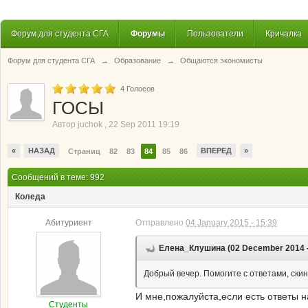
Форум для студента СГА
Форумы
Пользователи
Кричалка
Форум для студента СГА
→
Образование
→
Общаются экономисты
4
Голосов
ГОСЫ
Автор
juchok
,
22 Sep 2011 19:19
«
НАЗАД
ВПЕРЕД
»
Страниц
82
83
84
85
86
Сообщений в теме: 992
Коледа
Абитуриент
Отправлено
04 January 2015 - 15:39
Елена_Клушина (02 December 2014 -
Добрый вечер. Помогите с ответами, скинт
И мне,пожалуйста,если есть ответы н
Студенты