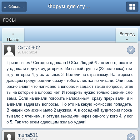
Форум для студента СГА
← Общаются экономисты
ГОСЫ
«
Вперед
Назад
»
Окса0902
20 Dec 2014
Привет всем! Сегодня сдавала ГОСы. Людей было много, поэтом
у сдавали в двух аудиториях. Из нашей группы (23 человека) три
5, у пятерых 4, у остальных 3. Валили по страшному. На втором с
дающем предупредили сразу чтобы с листка не читали. Они прек
расно знают что написано в шпорах и задают такие вопросы, отве
ты на которые в шпорах нет. И говорить нужно только своими сло
вами. Если начинали говорить написанным, сразу прерывали, и н
ачинали задавать вопросы. Но это на какую комиссию попадете.
В нашей комиссии было 2 мужика. А в соседней аудитории прока
тывало с чтением, и оттуда выходили через одного у кого 4, у ког
о 5. Так что всем сдающим желаю удачи!
muha511
20 Dec 2014