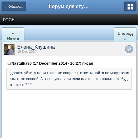
Форум для студента СГА
← Общаются экономисты
ГОСЫ
«
Вперед
Назад
»
Елена_Клушина
18 Dec 2014
Nastufka90 (17 December 2014 - 20:27) писал:
здравствуйте. у меня такие же вопросы, ответы найти не могу, экзам
ены тоже весной. А вы не узнавали если платно, то сколько это буд
ет стоить???