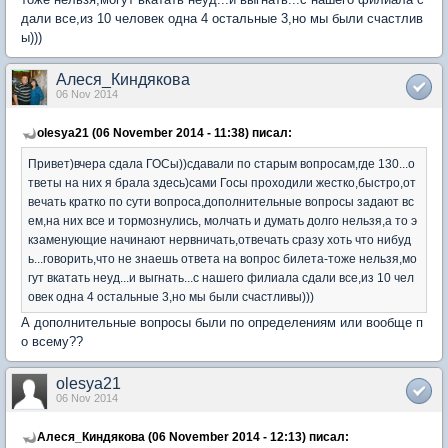
дали все,из 10 человек одна 4 остальные 3,но мы были счастлив
ы)))
Алеся_Киндякова
06 Nov 2014
olesya21 (06 November 2014 - 11:38) писал:
Привет)вчера сдала ГОСы))сдавали по старым вопросам,где 130...о
тветы на них я брала здесь)сами Госы проходили жестко,быстро,от
вечать кратко по сути вопроса,дополнительные вопросы задают вс
ем,на них все и тормознулись, молчать и думать долго нельзя,а то э
кзаменующие начинают нервничать,отвечать сразу хоть что нибуд
ь...говорить,что не знаешь ответа на вопрос билета-тоже нельзя,мо
гут вкатать неуд...и выгнать...с нашего филиала сдали все,из 10 чел
овек одна 4 остальные 3,но мы были счастливы)))
А дополнительные вопросы были по определениям или вообще п
о всему??
olesya21
06 Nov 2014
Алеся_Киндякова (06 November 2014 - 12:13) писал: