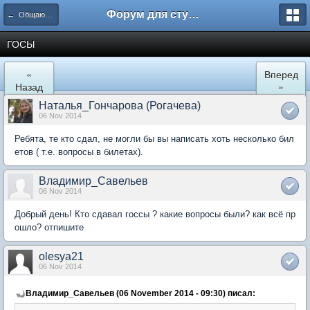
Форум для студента СГА
← Общаются экономисты
ГОСЫ
«
Вперед
Назад
»
Наталья_Гончарова (Рогачева)
06 Nov 2014
Ребята, те кто сдал, не могли бы вы написать хоть несколько бил
етов ( т.е. вопросы в билетах).
Владимир_Савельев
06 Nov 2014
Добрый день! Кто сдавал госсы ? какие вопросы были? как всё пр
ошло? отпишите
olesya21
06 Nov 2014
Владимир_Савельев (06 November 2014 - 09:30) писал: