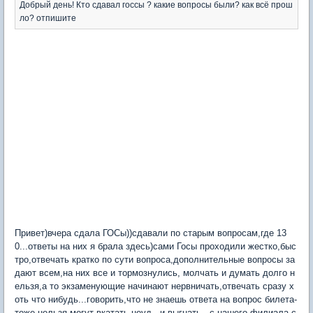
Добрый день! Кто сдавал госсы ? какие вопросы были? как всё прош
ло? отпишите
Привет)вчера сдала ГОСы))сдавали по старым вопросам,где 13
0...ответы на них я брала здесь)сами Госы проходили жестко,быс
тро,отвечать кратко по сути вопроса,дополнительные вопросы за
дают всем,на них все и тормознулись, молчать и думать долго н
ельзя,а то экзаменующие начинают нервничать,отвечать сразу х
оть что нибудь...говорить,что не знаешь ответа на вопрос билета-
тоже нельзя,могут вкатать неуд...и выгнать...с нашего филиала с