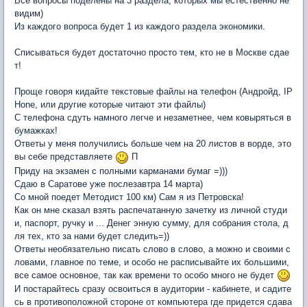
Все вопросы поделены на 3 раздела, которых мы естественно не
видим)
Из каждого вопроса будет 1 из каждого раздела экономики.
Списываться будет достаточно просто тем, кто не в Москве сдае
т!
Проще говоря кидайте текстовые файлы на телефон (Андройд, IP
Hone, или другие которые читают эти файлы)
С телефона сдуть намного легче и незаметнее, чем ковыряться в
бумажках!
Ответы у меня получились больше чем на 20 листов в ворде, это
вы себе представляете
П
Приду на экзамен с полными карманами бумаг =)))
Сдаю в Саратове уже послезавтра 14 марта)
Со мной поедет Методист 100 км) Сам я из Петровска!
Как он мне сказал взять распечатанную зачетку из личной студи
и, паспорт, ручку и ... Денег энную сумму, для собрания стола, д
ля тех, кто за нами будет следить=))
Ответы необязательно писать слово в слово, а можно и своими с
ловами, главное по теме, и особо не расписывайте их большими,
все самое основное, так как времени то особо много не будет
И постарайтесь сразу освоиться в аудитории - кабинете, и садите
сь в противоположной стороне от компьютера где придется сдава