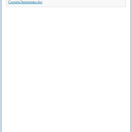
СкачатьЭкономика.doc