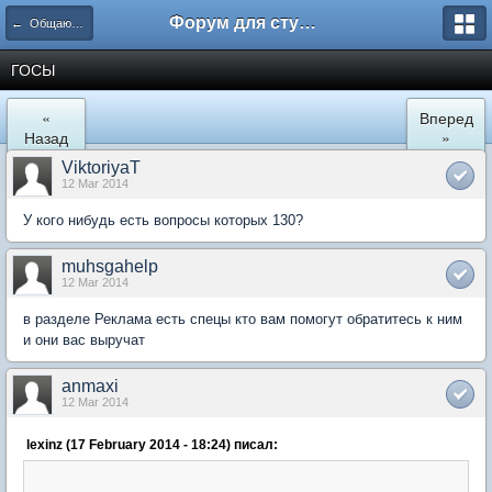
Форум для студента СГА
← Общаются экономисты
ГОСЫ
«
Вперед
Назад
»
ViktoriyaT
12 Mar 2014
У кого нибудь есть вопросы которых 130?
muhsgahelp
12 Mar 2014
в разделе Реклама есть спецы кто вам помогут обратитесь к ним
и они вас выручат
anmaxi
12 Mar 2014
lexinz (17 February 2014 - 18:24) писал: