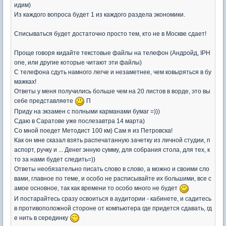
идим)
Из каждого вопроса будет 1 из каждого раздела экономики.
Списываться будет достаточно просто тем, кто не в Москве сдает!
Проще говоря кидайте текстовые файлы на телефон (Андройд, IPH
one, или другие которые читают эти файлы)
С телефона сдуть намного легче и незаметнее, чем ковыряться в бу
мажках!
Ответы у меня получились больше чем на 20 листов в ворде, это вы
себе представляете
П
Приду на экзамен с полными карманами бумаг =)))
Сдаю в Саратове уже послезавтра 14 марта)
Со мной поедет Методист 100 км) Сам я из Петровска!
Как он мне сказал взять распечатанную зачетку из личной студии, п
аспорт, ручку и ... Денег энную сумму, для собрания стола, для тех, к
то за нами будет следить=))
Ответы необязательно писать слово в слово, а можно и своими сло
вами, главное по теме, и особо не расписывайте их большими, все с
амое основное, так как времени то особо много не будет
И постарайтесь сразу освоиться в аудитории - кабинете, и садитесь
в противоположной стороне от компьютера где придется сдавать, гд
е нить в серединку