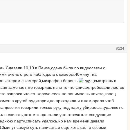
#124
ан.Сдавали 10,10 в Пензе,сдача была по видеосвязи с
ними очень строго наблюдала с камеры.40минут на
компьютером с камерой,микрофон берешь
,смотришь в
ссия замечает,что говоришь явно то что списал,требовали листок
го вопроса что-то..короче если не понимаешь ничего,капец
амен в другой аудитории,но приходила и к нам,орала чтоб
ла,девочки говорили-только руку под парту убираешь,,удаляют с
ыло списать,потом когда стали уже отвечать и следующие
леднюю парту,списать удалось,но нам времени давали
0минут самую суть написать,и еще хоть как-то своими