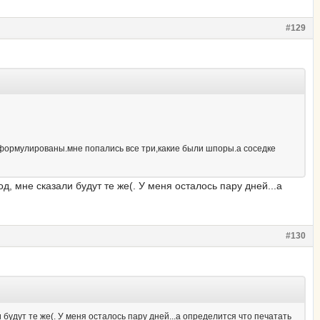
#129
сформулированы.мне попались все три,какие были шпоры.а соседке
 мне сказали будут те же(. У меня осталось пару дней...а
#130
будут те же(. У меня осталось пару дней...а определится что печатать