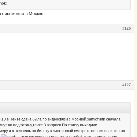
и письменно в Москве.
#126
#127
,10 в Пензе,сдача была по видеосвязи с Москвой.запустили сначала
инут на подготовку,также 3 вопроса.По списку выходили
меру и отвечаешь по билету.в листок свой смотреть нельзя,если только
о
.задавали вопросы попутно,из любой темы определение