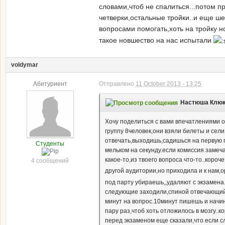
словами,чтоб не спалиться...потом пр
четверки,остальные тройки..и еще ше
вопросами помогать,хоть на тройку но
такое новшество на нас испытали
voldymar
Абитуриент
Отправлено
11 October 2013 - 13:25
Настюша Клюко
Хочу поделиться с вами впечатлениями о
группу 8человек,они взяли билеты и сели
отвечать,выходишь,садишься на первую
Студенты
мельком на секунду.если комиссия замеча
какое-то,из твоего вопроса что-то..коро
4 сообщений
другой аудитории,но приходила и к нам,
под парту убираешь,,удаляют с экзамена
следующие заходили,спиной отвечающий 
минут на вопрос.10минут пишешь и начин
пару раз,чтоб хоть отложилось в мозгу..к
перед экзаменом еще сказали,что если с