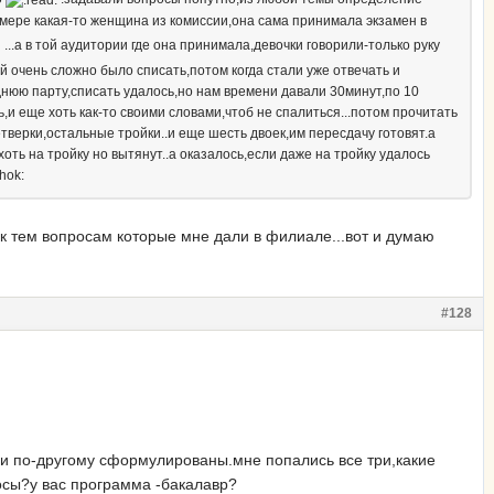
камере какая-то женщина из комиссии,она сама принимала экзамен в
...а в той аудитории где она принимала,девочки говорили-только руку
й очень сложно было списать,потом когда стали уже отвечать и
нюю парту,списать удалось,но нам времени давали 30минут,по 10
 еще хоть как-то своими словами,чтоб не спалиться...потом прочитать
четверки,остальные тройки..и еще шесть двоек,им пересдачу готовят.а
ть на тройку но вытянут..а оказалось,если даже на тройку удалось
 к тем вопросам которые мне дали в филиале...вот и думаю
#128
ли по-другому сформулированы.мне попались все три,какие
росы?у вас программа -бакалавр?