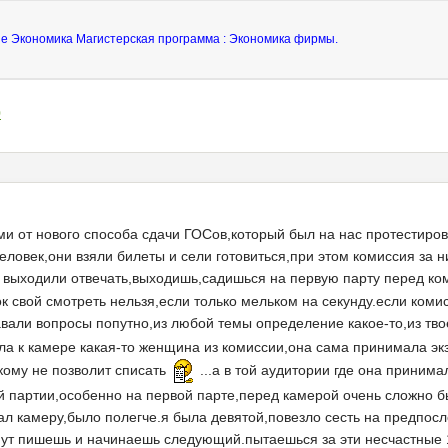
ие Экономика Магистерская программа : Экономика фирмы.
0
и от нового способа сдачи ГОСов,который был на нас протестиров
еловек,они взяли билеты и сели готовиться,при этом комиссия за 
ку выходили отвечать,выходишь,садишься на первую парту перед 
ок свой смотреть нельзя,если только мельком на секунду.если коми
вали вопросы попутно,из любой темы определение какое-то,из твое
ла к камере какая-то женщина из комиссии,она сама принимала экз
кому не позволит списать
...а в той аудитории где она принима
й партии,особенно на первой парте,перед камерой очень сложно б
л камеру,было полегче.я была девятой,повезло сесть на предпос
нут пишешь и начинаешь следующий.пытаешься за эти несчастные 1