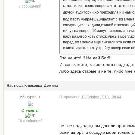
какое-то,из твоего вопроса что-то..коро
7 сообщений
другой аудитории,но приходила и к нам,
под парту убираешь,,удаляют с экзамена
следующие заходили,спиной отвечающий 
минут на вопрос.10минут пишешь и начин
пару раз,чтоб хоть отложилось в мозгу..к
перед экзаменом еще сказали,что если с
списать,завалят эту тройку нахер если н
Это не что!!!! Не дай Бог!!!
И все скажите, какие ответы подходя
либо здесь старые и не те, либо мне 
Настюша Клюковка_Демина
Абитуриент
Отправлено
12 October 2013 - 08:44
Студенты
16 сообщений
не все подходят,нам давали програм
были шпоры.а соседке моей только 1 