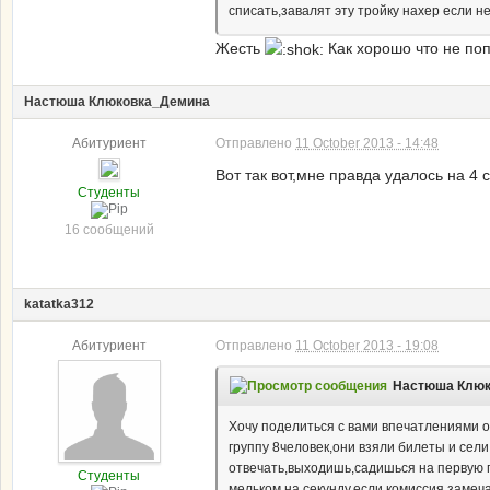
списать,завалят эту тройку нахер если н
Жесть
Как хорошо что не поп
Настюша Клюковка_Демина
Абитуриент
Отправлено
11 October 2013 - 14:48
Вот так вот,мне правда удалось на 4 сд
Студенты
16 сообщений
katatka312
Абитуриент
Отправлено
11 October 2013 - 19:08
Настюша Клюко
Хочу поделиться с вами впечатлениями о
группу 8человек,они взяли билеты и сели
отвечать,выходишь,садишься на первую
Студенты
мельком на секунду.если комиссия замеча