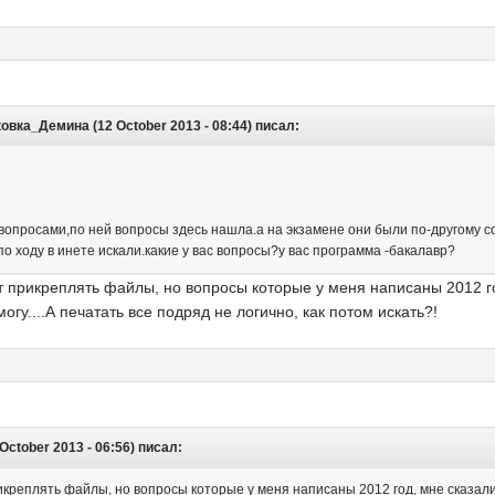
вка_Демина (12 October 2013 - 08:44) писал:
 вопросами,по ней вопросы здесь нашла.а на экзамене они были по-другому 
о ходу в инете искали.какие у вас вопросы?у вас программа -бакалавр?
 прикреплять файлы, но вопросы которые у меня написаны 2012 год,
огу....А печатать все подряд не логично, как потом искать?!
October 2013 - 06:56) писал:
креплять файлы, но вопросы которые у меня написаны 2012 год, мне сказали 