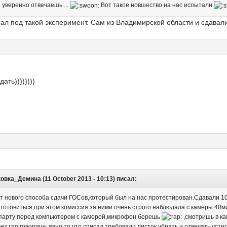
е уверенно отвечаешь....
Вот такое новшество на нас испытали
ал под такой эксперимент. Сам из Владимирской области и сдавал
ать))))))))
вка_Демина (11 October 2013 - 10:13) писал:
т нового способа сдачи ГОСов,который был на нас протестирован.Сдавали 10
 готовиться,при этом комиссия за ними очень строго наблюдала с камеры.40м
 парту перед компьютером с камерой,микрофон берешь
,смотришь в ка
ет,что говоришь явно то что списал,требовали листок убрать и отвечать устн