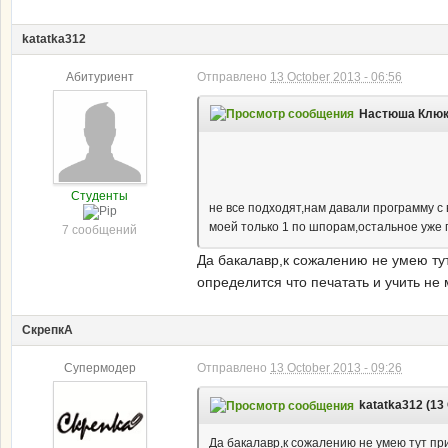
katatka312
Абитуриент
Отправлено
13 October 2013 - 06:56
Настюша Клюко
Студенты
не все подходят,нам давали программу с
моей только 1 по шпорам,остальное уже п
7 сообщений
Да бакалавр,к сожалению не умею тут
определится что печатать и учить не м
СкрепкА
Супермодер
Отправлено
13 October 2013 - 09:26
katatka312 (13 
Да бакалавр,к сожалению не умею тут при