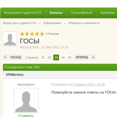
Форум для студента СГА
Форумы
Пользователи
Кричалка
Форум для студента СГА
→
Образование
→
Общаются экономисты
4
Голосов
ГОСЫ
Автор
juchok
,
22 Sep 2011 19:19
«
НАЗАД
ВПЕРЕД
»
Страниц
11
12
13
14
15
Сообщений в теме: 992
SPbMarkiza
Абитуриент
Отправлено
07 October 2013 - 10:35
Пожалуйста скиньте ответы на ГОСЫ 
Студенты