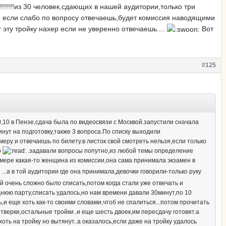
!!!!!!!из 30 человек,сдающих в нашей аудитории,только три
то если слабо по вопросу отвечаешь,будет комиссия наводящими
 эту тройку нахер если не уверенно отвечаешь....
Вот
#125
,10 в Пензе,сдача была по видеосвязи с Москвой.запустили сначала
инут на подготовку,также 3 вопроса.По списку выходили
меру и отвечаешь по билету.в листок свой смотреть нельзя,если только
о
.задавали вопросы попутно,из любой темы определение
камере какая-то женщина из комиссии,она сама принимала экзамен в
...а в той аудитории где она принимала,девочки говорили-только руку
й очень сложно было списать,потом когда стали уже отвечать и
нюю парту,списать удалось,но нам времени давали 30минут,по 10
 еще хоть как-то своими словами,чтоб не спалиться...потом прочитать
четверки,остальные тройки..и еще шесть двоек,им пересдачу готовят.а
ть на тройку но вытянут..а оказалось,если даже на тройку удалось