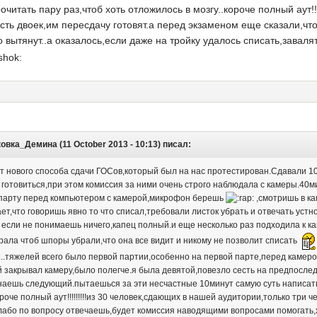
очитать пару раз,чтоб хоть отложилось в мозгу..короче полный аут!!
сть двоек,им пересдачу готовят.а перед экзаменом еще сказали,ч
 вытянут..а оказалось,если даже на тройку удалось списать,завалят
вка_Демина (11 October 2013 - 10:13) писал:
т нового способа сдачи ГОСов,который был на нас протестирован.Сдавали 10
 готовиться,при этом комиссия за ними очень строго наблюдала с камеры.40м
 парту перед компьютером с камерой,микрофон берешь
,смотришь в ка
ет,что говоришь явно то что списал,требовали листок убрать и отвечать устн
че если не понимаешь ничего,капец полный.и еще несколько раз подходила к 
орала чтоб шпоры убрали,что она все видит и никому не позволит списать
...тяжелей всего было первой партии,особенно на первой парте,перед камеро
закрывал камеру,было полегче.я была девятой,повезло сесть на предпослед
аешь следующий.пытаешься за эти несчастные 10минут самую суть написать,и
ороче полный аут!!!!!!!!!из 30 человек,сдающих в нашей аудитории,только три 
лабо по вопросу отвечаешь,будет комиссия наводящими вопросами помогать,хо