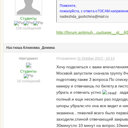
Помогите,
пожалуйста, с ответа к ГОСАМ напрвлен
nadiezhda_gushchina@mail.ru
Студенты
158 сообщений
http://forum.antimuh...сы/page__st__6
Настюша Клюковка_Демина
Абитуриент
Отправлено
11 October 2013 - 10:13
Хочу поделиться с вами впечатлениям
Студенты
Москвой.запустили сначала группу 8ч
подготовку,также 3 вопроса.По спис
16 сообщений
камеру и отвечаешь по билету.в лист
убрать и отвечать устно
.зада
полный.и еще несколько раз подходи
шпоры убрали,что она все видит и ни
экзамена...тяжелей всего было перво
заходили,спиной отвечающий закрыва
30минут,по 10 минут на вопрос.10ми