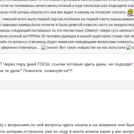
че если не понимаешь ничего,капец полный.и еще несколько раз подходила к 
орала чтоб шпоры убрали,что она все видит и никому не позволит списать
...тяжелей всего было первой партии,особенно на первой парте,перед камеро
закрывал камеру,было полегче.я была девятой,повезло сесть на предпослед
аешь следующий.пытаешься за эти несчастные 10минут самую суть написать,и
ороче полный аут!!!!!!!!!из 30 человек,сдающих в нашей аудитории,только три 
лабо по вопросу отвечаешь,будет комиссия наводящими вопросами помогать,хо
е уверенно отвечаешь....
Вот такое новшество на нас испытали
т? Через пару дней ГОСЫ, ссылки которые здесь даны, не подходят
не те дали? Помогите, пожалуйста!!!!
му с вопросами,по ней вопросы здесь нашла.а на экзамене они бы
по шпорам,остальное уже по ходу в инете искали.какие у вас воп