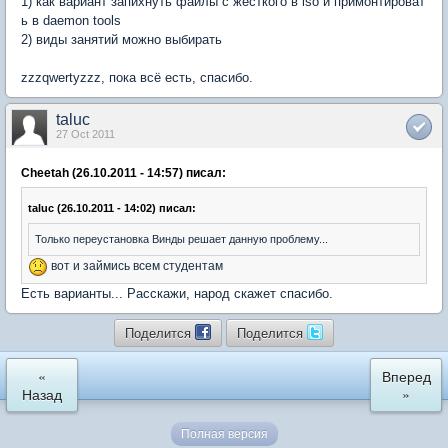
1) как вариант запихнуть файлы с жёсткого в iso и примонтироват
ь в daemon tools
2) виды занятий можно выбирать
zzzqwertyzzz, пока всё есть, спасибо.
taluc
27 Oct 2011
Cheetah (26.10.2011 - 14:57) писал:
taluc (26.10.2011 - 14:02) писал:
Только переустановка Винды решает данную проблему...
вот и займись всем студентам
Есть варианты... Расскажи, народ скажет спасибо.
Поделится
Поделится
«
Вперед
Назад
»
Полная версия