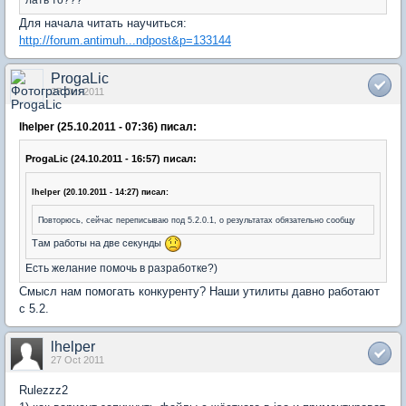
Для начала читать научиться:
http://forum.antimuh...ndpost&p=133144
ProgaLic
27 Oct 2011
lhelper (25.10.2011 - 07:36) писал:
ProgaLic (24.10.2011 - 16:57) писал:
lhelper (20.10.2011 - 14:27) писал:
Повторюсь, сейчас переписываю под 5.2.0.1, о результатах обязательно сообщу
Там работы на две секунды
Есть желание помочь в разработке?)
Смысл нам помогать конкуренту? Наши утилиты давно работают
с 5.2.
lhelper
27 Oct 2011
Rulezzz2