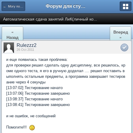
Форум для студента СГА
← Могу помочь
Автоматическая сдача занятий ЛиК(личный ко...
«
Вперед
Назад
»
Rulezzz2
26 Oct 2011
и еще появилась такая проблема:
для проверки решил сделать одну дисциплину, все решилось, кр
оме одного теста, я его в ручную доделал .... решил поставить в
ыполнять остальные предметы, а программа завершает тестиров
ание через 4 секунды
[13:07:02] Тестирование начато
[13:07:06] Тестирование завершено
[13:08:37] Тестирование начато
[13:08:41] Тестирование завершено
и не ошибок, не сообщений
Помогите!!!