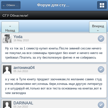
Форум для студента СГА
← Обмен опытом
СГУ Обнаглели!
«
Вперед
Назад
»
Yoda
16 May 2010
Ну хз ток за 1 семестр купил юниты.После зимней сессии ничего
не покупал,на все семинары приходил без юнит и ничего никто не
требовал.Платить за эту бесполезную фигню я не собираюсь
антонина04
05 Jun 2010
а у нас в Туле юниту продают заочникам,по желанию самих студ
ентов,обязаловки нет,хочешь бери,хочешь ищи другую литератур
у и штудируй её,только вот все теста основанны на юнитах,вот в
чем загвоздка
DARINAAL
05 Jun 2010