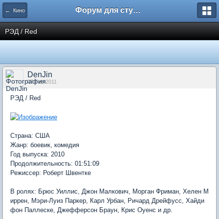
Форум для студента СГА
← Кино
РЭД / Red
DenJin
07 Feb 2011
РЭД / Red
Страна: США
Жанр: боевик, комедия
Год выпуска: 2010
Продолжительность: 01:51:09
Режиссер: Роберт Швентке
В ролях: Брюс Уиллис, Джон Малкович, Морган Фриман, Хелен М
иррен, Мэри-Луиз Паркер, Карл Урбан, Ричард Дрейфусс, Хайди
фон Паллеске, Джефферсон Браун, Крис Оуенс и др.