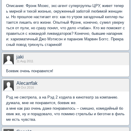
Описание: Фрэнк Мозес, экс-агент супергруппы ЦРУ, живет тепер
ь мирной и тихой жизнью, окруженный заботой любимой женщин
ы. Но прошлое настигает его: как-то утром загадочный киллер пы
тается лишить его жизни. Опытный Фрэнк, конечно, сумел уверну
ться от пули, но сразу понял, что дело «табак». Кто же поможет с
правиться с командой ликвидаторов? Конечно, бывшие напарник
и: харизматичный Джо Мэтисон и параноик Марвин Боггс. Прекра
сный повод тряхнуть стариной!
jaki
11 Aug 2011
Боевик очень понравился!
Alecarrfak
19 Oct 2016
Рэд не смотрела, а на Рэд 2 ходила в кинотеатр за компанию.
думала, мне не понравится, боевик же.
а мне как раз очень даже понравилось -- смешно, комедийный бо
евик же, ну и порадовало, что помимо стрельбы и беготни в филь
ме есть чувства.