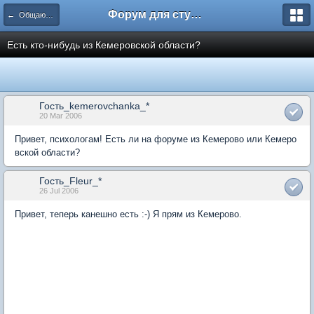
Форум для студента СГА
← Общаются психологи
Есть кто-нибудь из Кемеровской области?
Гость_kemerovchanka_*
20 Mar 2006
Привет, психологам! Есть ли на форуме из Кемерово или Кемеро
вской области?
Гость_Fleur_*
26 Jul 2006
Привет, теперь канешно есть :-) Я прям из Кемерово.