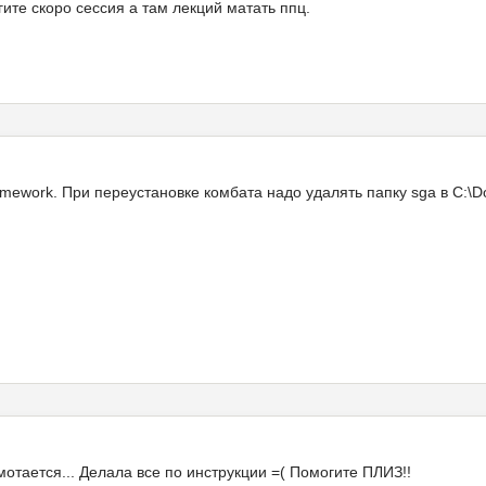
гите скоро сессия а там лекций матать ппц.
mework. При переустановке комбата надо удалять папку sga в C:\Do
мотается... Делала все по инструкции =( Помогите ПЛИЗ!!