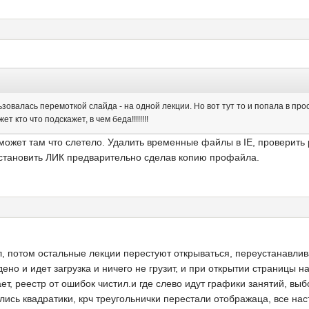
овалась перемоткой слайда - на одной лекции. Но вот тут то и попала в проса
ет кто что подскажет, в чем беда!!!!!!!!
может там что слетело. Удалить временные файлы в IE, проверить р
становить ЛИК предварительно сделав копию профайла.
, потом остальные лекции перестуют открываться, переустанавлив
ено и идет загрузка и ничего не грузит, и при открытии страницы 
ет, реестр от ошибок чистил.и где слево идут графики занятий, выб
ись квадратики, крч треугольнички перестали отображаца, все нас