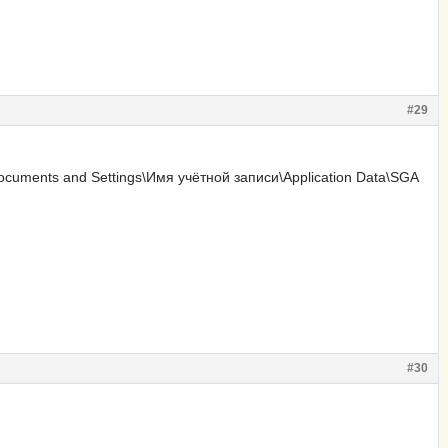
#29
cuments and Settings\Имя учётной записи\Application Data\SGA
#30