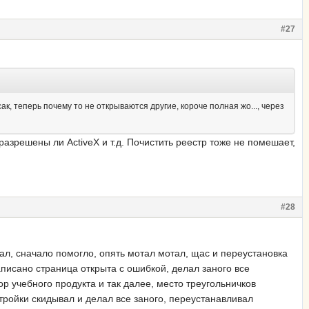
#27
к, теперь почему то не открываются другие, короче полная жо..., через
азрешены ли ActiveX и т.д. Почистить реестр тоже не помешает,
#28
ал, сначало помогло, опять мотал мотал, щас и переустановка
написано страница открыта с ошибкой, делал заного все
ор учебного продукта и так далее, место треугольничков
тройки скидывал и делал все заного, переустанавливал