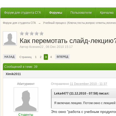
Форум для студента СГА
Форумы
Пользователи
Кричалка
Форум для студента СГА
→
Учебный процесс (Ключи,тесты,вопрос-ответы,логиче
Как перемотать слайд-лекцию
Автор
Ксения22
,
06 Dec 2010 15:17
НАЗАД
ВПЕРЕД
Страниц
1
2
3
4
Сообщений в теме: 39
Ximik2011
Абитуриент
Отправлено
11 December 2010 - 11:37
Leka4477 (11.12.2010 - 07:58) писал:
Я включаю лекцию. Потом окно с лекцией 
Это окно "работа с учебным продуктом
Студенты